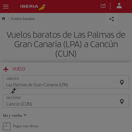
Saltar al contenido principal
Vuelos baratos
Vuelos baratos de Las Palmas de
Gran Canaria (LPA) a Cancún
(CUN)
VUELO
ORIGEN
DESTINO
Seleccione
Ida y vuelta
una
opción
Pagar con Avios