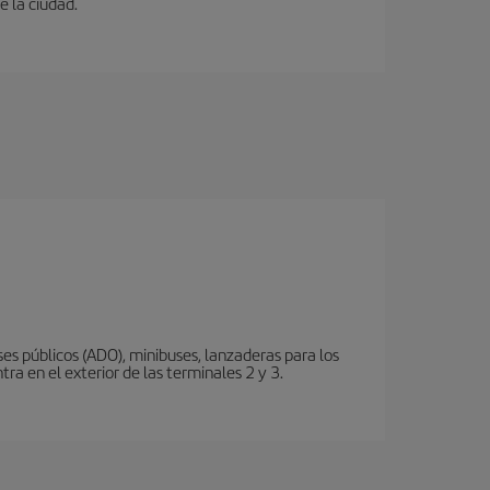
e la ciudad.
s públicos (ADO), minibuses, lanzaderas para los
ra en el exterior de las terminales 2 y 3.