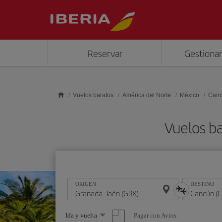
Saltar al contenido principal
Reservar
Gestionar
Vuelos baratos
América del Norte
México
Can
Vuelos b
ORIGEN
DESTINO
Seleccione
Pagar con Avios
Ida y vuelta