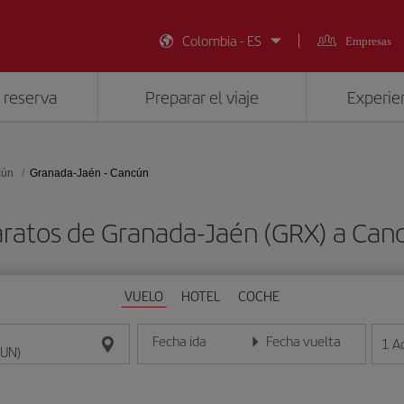
Colombia - ES
Empresas
 reserva
Preparar el viaje
Experien
cún
Granada-Jaén - Cancún
aratos de Granada-Jaén (GRX) a Can
VUELO
HOTEL
COCHE
Fecha ida
Fecha vuelta
1
A
Introduce la fecha en formato día/mes/año
Introduce la fecha en format