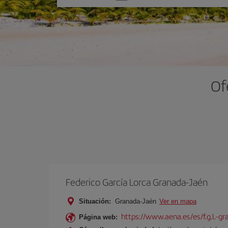
una
opción
Of
Federico García Lorca Granada-Jaén
Situación:
Granada-Jaén
Ver en mapa
https://www.aena.es/es/f.g.l.-g
Página web: