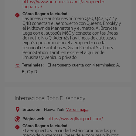
https://www.aeropuertos.net/aeropuerto-
laguardia/
Cómo llegar a la ciudad:
Las líneas de autobuses número Q70, Q47, Q72 y
Q48 conectan el aeropuerto con Queens, Brookly y
el Midtown de Manhattan y el metro. Al Bronx se
llega con el autobús M60 y conecta con las líneas
de metro N o Q. Además hay líneas de autobuses
exprés que comunican el aeropuerto con la
terminal de autobuses, Grand Central Station y
Penn Station. También existe el alquiler de
limusinas y vehículo privado.
Terminales:
El aeropuerto cuenta con 4 terminales: A,
B, C y D.
Internacional John F. Kennedy
Situación:
Nueva York
Ver en mapa
https://www.jfkairport.com/
Página web:
Cómo llegar a la ciudad:
El aeropuerto y la ciudad están comunicados por
medio de numerosas líneas de autobuses públicos: