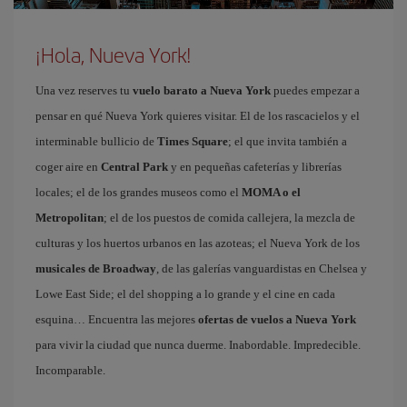
¡Hola, Nueva York!
Una vez reserves tu
vuelo barato a Nueva York
puedes empezar a
pensar en qué Nueva York quieres visitar. El de los rascacielos y el
interminable bullicio de
Times Square
; el que invita también a
coger aire en
Central Park
y en pequeñas cafeterías y librerías
locales; el de los grandes museos como el
MOMA o el
Metropolitan
; el de los puestos de comida callejera, la mezcla de
culturas y los huertos urbanos en las azoteas; el Nueva York de los
musicales de Broadway
, de las galerías vanguardistas en Chelsea y
Lowe East Side; el del shopping a lo grande y el cine en cada
esquina… Encuentra las mejores
ofertas de vuelos a Nueva York
para vivir la ciudad que nunca duerme. Inabordable. Impredecible.
Incomparable.