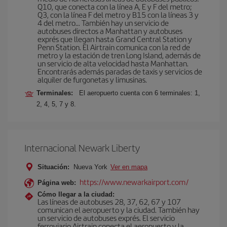
Q10, que conecta con la línea A, E y F del metro;
Q3, con la línea F del metro y B15 con la líneas 3 y
4 del metro… También hay un servicio de
autobuses directos a Manhattan y autobuses
exprés que llegan hasta Grand Central Station y
Penn Station. El Airtrain comunica con la red de
metro y la estación de tren Long Island, además de
un servicio de alta velocidad hasta Manhattan.
Encontrarás además paradas de taxis y servicios de
alquiler de furgonetas y limusinas.
Terminales:
El aeropuerto cuenta con 6 terminales: 1,
2, 4, 5, 7 y 8.
Internacional Newark Liberty
Situación:
Nueva York
Ver en mapa
https://www.newarkairport.com/
Página web:
Cómo llegar a la ciudad:
Las líneas de autobuses 28, 37, 62, 67 y 107
comunican el aeropuerto y la ciudad. También hay
un servicio de autobuses exprés. El servicio
ferroviario Airtrain conecta el aeropuerto y la