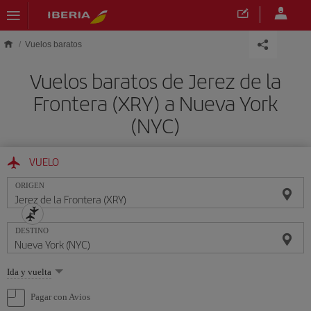
Saltar al contenido principal
Vuelos baratos
Vuelos baratos de Jerez de la
Frontera (XRY) a Nueva York
(NYC)
VUELO
ORIGEN
DESTINO
Seleccione
Ida y vuelta
una
opción
Pagar con Avios