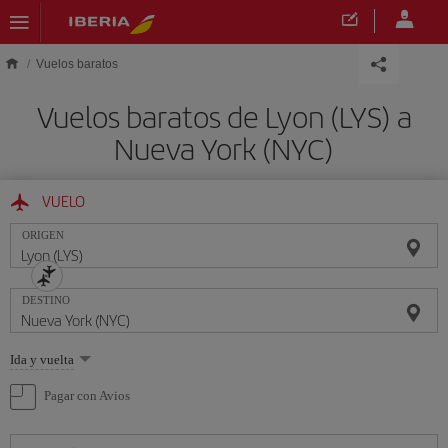
Saltar al contenido principal
Vuelos baratos
Vuelos baratos de Lyon (LYS) a
Nueva York (NYC)
VUELO
ORIGEN
DESTINO
Seleccione
Ida y vuelta
una
opción
Pagar con Avios