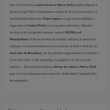
Una vez reserves tu
vuelo barato a Nueva York
puedes empezar a
pensar en qué Nueva York quieres visitar. El de los rascacielos y el
interminable bullicio de
Times Square
; el que invita también a
coger aire en
Central Park
y en pequeñas cafeterías y librerías
locales; el de los grandes museos como el
MOMA o el
Metropolitan
; el de los puestos de comida callejera, la mezcla de
culturas y los huertos urbanos en las azoteas; el Nueva York de los
musicales de Broadway
, de las galerías vanguardistas en Chelsea y
Lowe East Side; el del shopping a lo grande y el cine en cada
esquina… Encuentra las mejores
ofertas de vuelos a Nueva York
para vivir la ciudad que nunca duerme. Inabordable. Impredecible.
Incomparable.