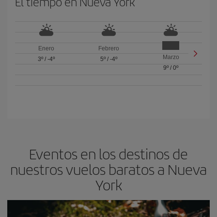
El tiempo en Nueva York
Enero
Febrero
Marzo
3º
/
-4º
5º
/
-4º
9º
/
0º
Eventos en los destinos de
nuestros vuelos baratos a Nueva
York