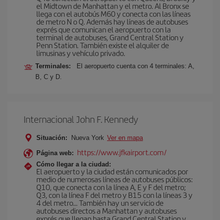
el Midtown de Manhattan y el metro. Al Bronx se
llega con el autobús M60 y conecta con las líneas
de metro N o Q. Además hay líneas de autobuses
exprés que comunican el aeropuerto con la
terminal de autobuses, Grand Central Station y
Penn Station. También existe el alquiler de
limusinas y vehículo privado.
Terminales:
El aeropuerto cuenta con 4 terminales: A,
B, C y D.
Internacional John F. Kennedy
Situación:
Nueva York
Ver en mapa
https://www.jfkairport.com/
Página web:
Cómo llegar a la ciudad:
El aeropuerto y la ciudad están comunicados por
medio de numerosas líneas de autobuses públicos:
Q10, que conecta con la línea A, E y F del metro;
Q3, con la línea F del metro y B15 con la líneas 3 y
4 del metro… También hay un servicio de
autobuses directos a Manhattan y autobuses
exprés que llegan hasta Grand Central Station y