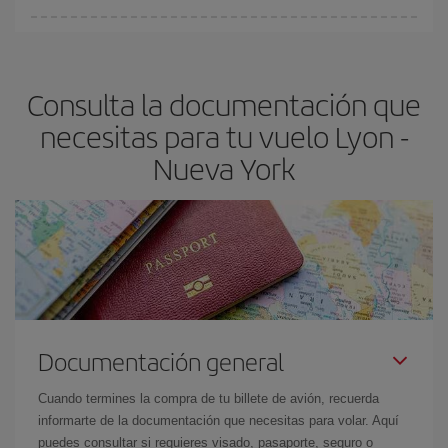
fundamental
para conseguir
vuelos baratos a Lyon-Nueva York-
En Iberia, tenemos distintas tarifas para garantizarte el mejor
dest
.
precio según tus necesidades de viaje. La tarifa básica, te
asegura el vuelo más barato.
Consulta la documentación que
necesitas para tu vuelo Lyon -
Nueva York
Documentación general
Cuando termines la compra de tu billete de avión, recuerda
informarte de la documentación que necesitas para volar. Aquí
puedes consultar si requieres visado, pasaporte, seguro o