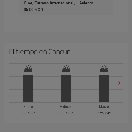
Cine, Estreno Internacional, 1 Asiento
65,00 MXN
El tiempo en Cancún
Enero
Febrero
Marzo
25º
/
22º
26º
/
23º
27º
/
24º