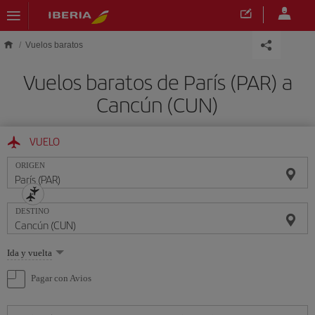
Saltar al contenido principal
Vuelos baratos
Vuelos baratos de París (PAR) a
Cancún (CUN)
VUELO
ORIGEN
DESTINO
Seleccione
Ida y vuelta
una
opción
Pagar con Avios