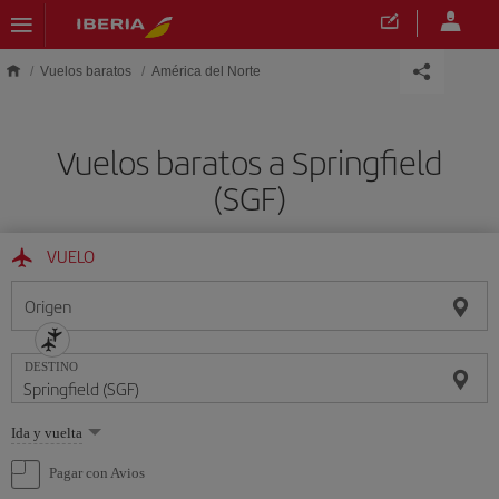
Saltar al contenido principal
Vuelos baratos
América del Norte
Vuelos baratos a Springfield
(SGF)
VUELO
Origen
DESTINO
Seleccione
Ida y vuelta
una
opción
Pagar con Avios