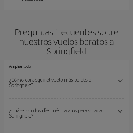
Preguntas frecuentes sobre
nuestros vuelos baratos a
Springfield
Ampliar todo
¿Cómo conseguir el vuelo más barato a
Springfield?
Podrás ahorrar en tu billete de avión y conseguir el vuelo más
barato si evitas temporadas altas, compras con antelación y
¿Cuáles son los días más baratos para volar a
Springfield?
puedes ser flexible con las fechas y horarios de ida y vuelta.
Además, si no tienes decidido un destino concreto para tu viaje,
mira nuestras ofertas y déjate inspirar: seguro que encuentras el
Para saber qué días te saldrá más económico volar, solo tienes