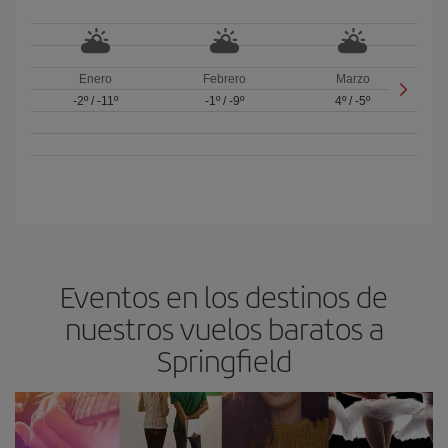
Enero
Febrero
Marzo
-2º
/
-11º
-1º
/
-9º
4º
/
-5º
Eventos en los destinos de
nuestros vuelos baratos a
Springfield