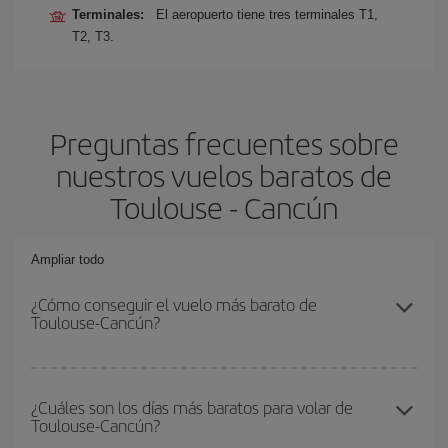
Terminales:
El aeropuerto tiene tres terminales T1,
T2, T3.
Preguntas frecuentes sobre
nuestros vuelos baratos de
Toulouse - Cancún
Ampliar todo
¿Cómo conseguir el vuelo más barato de
Toulouse-Cancún?
Podrás ahorrar en tu billete de avión de Toulouse-Cancún-dest y
conseguir el vuelo más barato si evitas temporadas altas,
¿Cuáles son los días más baratos para volar de
Toulouse-Cancún?
compras con antelación y puedes ser flexible con las fechas y
horarios de ida y vuelta.