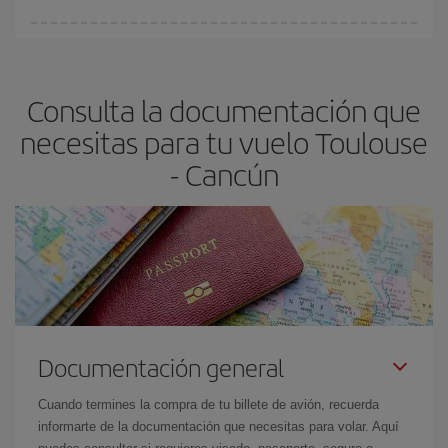
fundamental
para conseguir
vuelos baratos a Toulouse-
En Iberia, tenemos distintas tarifas para garantizarte el mejor
Cancún-dest
.
precio según tus necesidades de viaje. La tarifa básica, te
asegura el vuelo más barato.
Consulta la documentación que
necesitas para tu vuelo Toulouse
- Cancún
Documentación general
Cuando termines la compra de tu billete de avión, recuerda
informarte de la documentación que necesitas para volar. Aquí