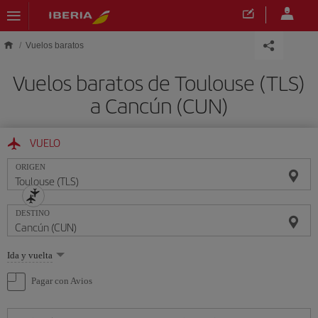
Saltar al contenido principal
Vuelos baratos
Vuelos baratos de Toulouse (TLS)
a Cancún (CUN)
VUELO
ORIGEN
DESTINO
Seleccione
Ida y vuelta
una
opción
Pagar con Avios