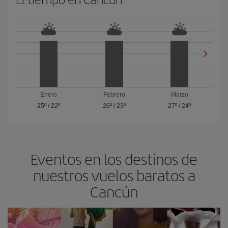
Enero
Febrero
Marzo
25º
/
22º
26º
/
23º
27º
/
24º
Eventos en los destinos de
nuestros vuelos baratos a
Cancún