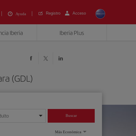
Registro
Acceso
Ayuda
cia Iberia
Iberia Plus
ara (GDL)
dulto
Buscar
o día/mes/año
Más Económica