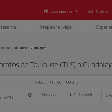
Colombia - ES
Empresas
 reserva
Preparar el viaje
Experien
alajara
Toulouse - Guadalajara
aratos de Toulouse (TLS) a Guadalaj
VUELO
HOTEL
COCHE
Fecha ida
Fecha vuelta
1
A
Introduce la fecha en formato día/mes/año
Introduce la fecha en format