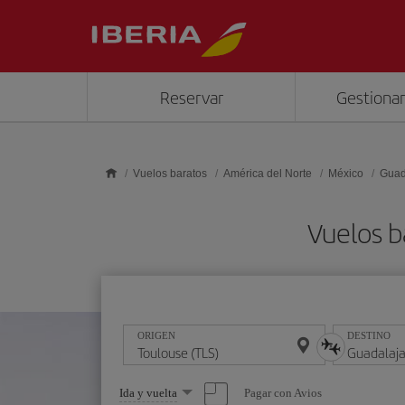
Saltar al contenido principal
Reservar
Gestionar
Vuelos baratos
América del Norte
México
Guad
Vuelos b
ORIGEN
DESTINO
Seleccione
Pagar con Avios
Ida y vuelta