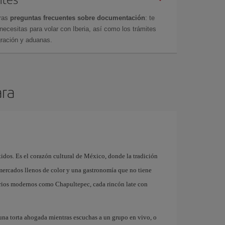
tras
preguntas frecuentes sobre documentación
: te
cesitas para volar con Iberia, así como los trámites
gración y aduanas.
ara
idos. Es el corazón cultural de México, donde la tradición
 mercados llenos de color y una gastronomía que no tiene
arrios modernos como Chapultepec, cada rincón late con
 una torta ahogada mientras escuchas a un grupo en vivo, o