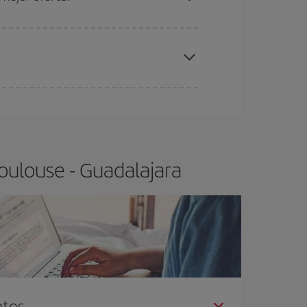
elo y de que las tarifas más baratas (turista)
ulouse-Guadalajara-dest
.
ra el vuelo más barato.
oulouse - Guadalajara
ntes