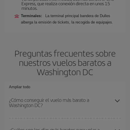
Express, que realiza conexión directa en unos 15
minutos.
Terminales:
La terminal principal bandera de Dulles
alberga la emisión de tickets, la recogida de equipajes.
Preguntas frecuentes sobre
nuestros vuelos baratos a
Washington DC
Ampliar todo
¿Cómo conseguir el vuelo más barato a
Washington DC?
Podrás ahorrar en tu billete de avión y conseguir el vuelo más
barato si evitas temporadas altas, compras con antelación y
¿Cuáles son los días más baratos para volar a