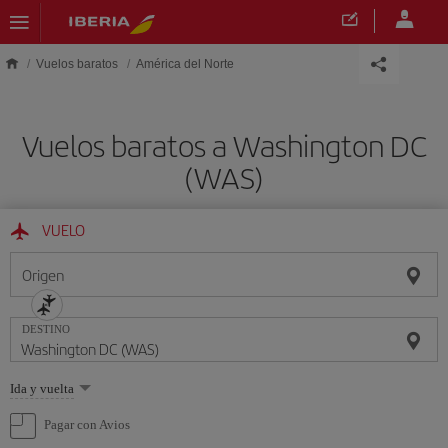
Saltar al contenido principal
Vuelos baratos
América del Norte
Vuelos baratos a Washington DC
(WAS)
VUELO
Origen
DESTINO
Seleccione
Ida y vuelta
una
opción
Pagar con Avios