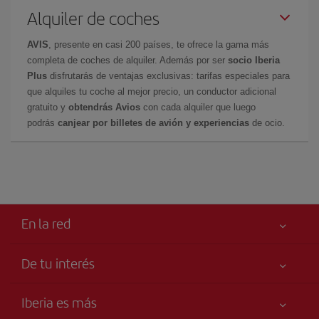
Alquiler de coches
AVIS
, presente en casi 200 países, te ofrece la gama más
completa de coches de alquiler. Además por ser
socio Iberia
Plus
disfrutarás de ventajas exclusivas: tarifas especiales para
que alquiles tu coche al mejor precio, un conductor adicional
gratuito y
obtendrás Avios
con cada alquiler que luego
podrás
canjear por billetes de avión y experiencias
de ocio.
En la red
De tu interés
Tu seguridad es lo primero
Iberia es más
Accesibilidad