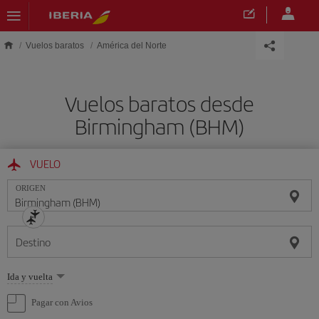
Saltar al contenido principal
Vuelos baratos
América del Norte
Vuelos baratos desde
Birmingham (BHM)
VUELO
ORIGEN
Destino
Seleccione
Ida y vuelta
una
opción
Pagar con Avios