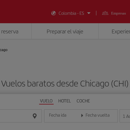
Colombia - ES
Empresas
 reserva
Preparar el viaje
Experien
icago
Vuelos baratos desde Chicago (CHI)
VUELO
HOTEL
COCHE
Fecha ida
Fecha vuelta
1
A
Introduce la fecha en formato día/mes/año
Introduce la fecha en format