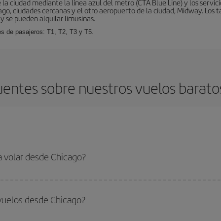
la ciudad mediante la línea azul del metro (CTA Blue Line) y los servic
go, ciudades cercanas y el otro aeropuerto de la ciudad, Midway. Los ta
y se pueden alquilar limusinas.
es de pasajeros: T1, T2, T3 y T5.
uentes sobre nuestros vuelos barato
a volar desde Chicago?
ar, solo tienes que empezar una consulta en nuestro
buscador de vuelos ba
. Te mostraremos los vuelos más baratos, no solo
para tu consulta, sino pa
vuelos desde Chicago?
s, busca en las diferentes opciones de vuelo que te ofrecemos cada día: al