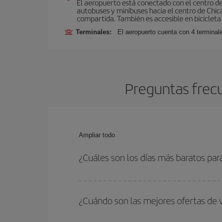
El aeropuerto está conectado con el centro de 
autobuses y minibuses hacia el centro de Chica
compartida. También es accesible en bicicleta 
Terminales:
El aeropuerto cuenta con 4 terminal
Preguntas frec
Ampliar todo
¿Cuáles son los días más baratos par
Para saber qué días te saldrá más económico vol
quieres ir y en qué fechas habías pensado viajar
¿Cuándo son las mejores ofertas de 
para que puedas encontrar la mejor oferta. Ademá
más en el precio de tu billete.