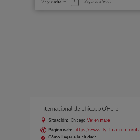
Seleccione
Pagar con Avios
Ida y vuelta
una
opción
Internacional de Chicago O’Hare
Situación:
Chicago
Ver en mapa
https://www.flychicago.com/oh
Página web:
Cómo llegar a la ciudad: