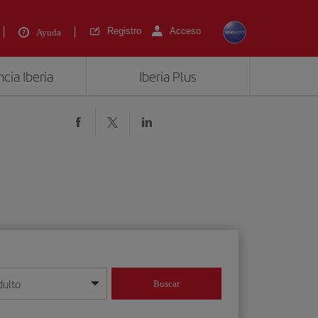
Registro
Acceso
Ayuda
cia Iberia
Iberia Plus
dulto
Buscar
o día/mes/año