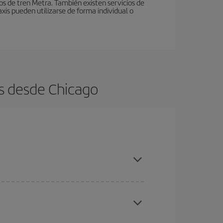
ios de tren Metra. También existen servicios de
xis pueden utilizarse de forma individual o
s desde Chicago
ratos
. Dinos desde dónde vuelas, a dónde
ra días cercanos
, tanto de ida como de vuelta,
gunos
horarios
puede que te hagan ahorrar aún