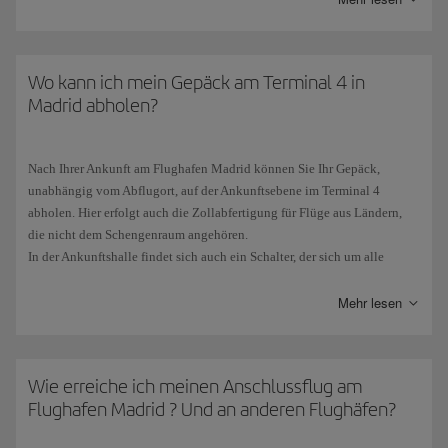
stehen Ihnen 48 Check-in-Automaten zur Verfügung, an denen Sie mit
Im
Terminal 4
befinden sie sich in den beiden Flügeln zum
und ohne Gepäck einchecken können.
Boarding (Zone H und K).
Es gibt spezielle Abfertigungsschalter für:
Wo kann ich mein Gepäck am Terminal 4 in
Im Satellitengebäude
T4S
befinden sich zwei in den Flügeln zum
Passagiere der
Business Class
: Schalter
784
bis
795
. Es gibt auch 3
Madrid abholen?
Boarding und einer im zentralen Bereich.
Check-in-Automaten neben dem Schalter 789.
Mitglieder von
Iberia Club
der Stufen Infinita, Infinita Prime,
Nach Ihrer Ankunft am Flughafen Madrid können Sie Ihr Gepäck,
Platino, Platino Prime, Singular sowie Passagiere mit Status
Emerald
unabhängig vom Abflugort, auf der Ankunftsebene im Terminal 4
von oneworld: Schalter
780
bis
783
.
abholen. Hier erfolgt auch die Zollabfertigung für Flüge aus Ländern,
Passagiere, die
barrierefreie Schalter benötigen
: Schalter
904
und
die nicht dem Schengenraum angehören.
905
.
In der Ankunftshalle findet sich auch ein Schalter, der sich um alle
Angelegenheiten im Zusammenhang mit dem Gepäck kümmert.
Mehr lesen
Für die
Puente Aéreo
ist ein eigener Bereich vorgesehen, der direkt vom
Eingang des T4 in Madrid
bzw. vom
Corredor Barcelona-Madrid
im
Terminal 1 in Barcelona aus zugänglich ist.
Wie erreiche ich meinen Anschlussflug am
Flughafen Madrid ? Und an anderen Flughäfen?