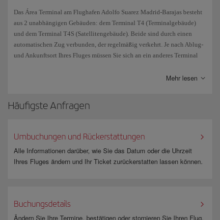
Das Área Terminal am Flughafen Adolfo Suarez Madrid-Barajas besteht
aus 2 unabhängigen Gebäuden: dem Terminal T4 (Terminalgebäude)
und dem Terminal T4S (Satellitengebäude). Beide sind durch einen
automatischen Zug verbunden, der regelmäßig verkehrt. Je nach Ablug-
und Ankunftsort Ihres Fluges müssen Sie sich an ein anderes Terminal
begeben oder Sie erreichen Ihren Anschlussflug imselben Gebäude.
Zur Verbindung der Terminals T4 und T4S mit den Terminals T1, T2 und
Mehr lesen
T3 existieren auch Zug- , Bus- und Minibusverbondungen.
Häufigste Anfragen
Lesen Sie alle Informationen auf unserer Webseite für
Anschlussflüge am
Flughafen Madrid
oder an
anderen internationalen Flughäfen
.
Umbuchungen und Rückerstattungen
Alle Informationen darüber, wie Sie das Datum oder die Uhrzeit
Ihres Fluges ändern und Ihr Ticket zurückerstatten lassen können.
Buchungsdetails
Ändern Sie Ihre Termine, bestätigen oder stornieren Sie Ihren Flug,