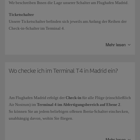
T4S zu gelangen.
Wir beschreiben Ihnen die Lage unserer Schalter am Flughafen Madrid.
Verbindungen über öffentliches Straßennetz: kostenlose Shuttle-
Ticketschalter
Busse der Flughafengesellschaft AENA.
Unsere Ticketschalter befinden sich jeweils am Anfang der Reihen der
Die Shuttlebusse verkehren 24 Stunden am Tag und pendeln
Check-in-Schalter im Terminal 4.
zwischen den Terminals T1 + T2 und dem Terminal T4.
Informations- und Serviceschalter:
Mehr lesen
Im
Terminal 4
befinden sich mehrere Informations- und
Serviceschalter von Iberia: zwei am Anfang der Reihen der
Abfertigungsschalter, zwei in jedem Flügel des Boardingbereichs
Wo checke ich im Terminal T4 in Madrid ein?
(Zone H und K) und drei in der Ankunftshalle (Gepäckausgabe).
Im Satellitengebäude
T4S
befinden sich vier Informations- und
Serviceschalter: einer im zentralen Abfertigungsbereich, jeweils zwei
in den Flügeln zum Boarding (Zone R und U) und ein weiterer in der
Am Flughafen Madrid erfolgt der
Check-in
für alle Flüge (einschließlich
Mitte des Boardingbereichs.
Air Nostrum) im
Terminal 4 im Abfertigungsbereich auf Ebene 2
.
So können Sie an jedem beliebigen offenen Iberia-Schalter einchecken,
unabhängig davon, wohin Sie fliegen.
Schalter für Transitpassagiere:
Der Abfertigungsbereich ist unterteilt in einen Bereich für Passagiere der
Einige der Iberia Informations- und Serviceschalter sind auch eine
Business Class und einen für Passagiere der Economy Class. Außerdem
Anlaufstelle für Transitpassagiere.
Mehr lesen