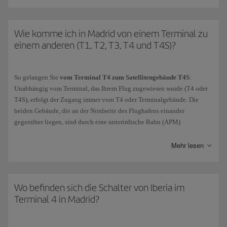
Kontrollieren Sie auf Ihrem Ticket, von welchem Terminal Sie
abfliegen
.
Generell gilt, dass alle Flüge der
Puente Aéreo
und die meisten
Inlandsflüge und Flüge im Schengenraum ab Terminal T4 abgehen.
Wie komme ich in Madrid von einem Terminal zu
einem anderen (T1, T2, T3, T4 und T4S)?
Abgesehen von kurzfristigen Änderungen starten und landen
Flüge im
Schengenraum
,
Inlandsflüge
und von
Air Nostrum
ausgeführte Flüge
am Terminal T4,
und zwar an den Flugsteigen mit Buchstaben K
(K86
So gelangen Sie
vom Terminal T4 zum Satellitengebäude T4S
:
bis K93).
Unabhängig vom Terminal, das Ihrem Flug zugewiesen wurde (T4 oder
Internationale Flüge in ein Land außerhalb des Schengenraums
T4S), erfolgt der Zugang immer vom T4 oder Terminalgebäude. Die
starten vom
Satellitengebäude T4S.
beiden Gebäude, die an der Nordseite des Flughafens einander
In Ausnahmefällen können auch Inlandsflüge, einschließlich Flüge nach
gegenüber liegen, sind durch eine unterirdische Bahn (APM)
Barcelona der Puente Aéreo, und Flüge in ein Land des Schengenraums,
miteinander verbunden.
vom Satellitengebäude starten.
Mehr lesen
Von welchem Terminal Ihr Flug abfliegt, können Sie in den
So
gelangen Sie zu den Terminals T1, T2 und T3 zu T4
und
T4S
:
Fluginformationen
nachsehen.
Verbindungen am Flughafen: Bus für Passagiere auf der
Durchreise
.
Wo befinden sich die Schalter von Iberia im
Wenn Sie sich im Transit befinden und Ihr Gepäck bereits am
Terminal 4 in Madrid?
Abflugort aufgegeben haben, können Sie diesen kostenlosen Service
nutzen, um auf dem Flughafen zu den Terminals T1, T2, T3, T4 und