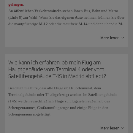
gelangen
.
An
öffentlichen Verkehrsmitteln
stehen Ihnen Bus, Bahn und Metro
(Linie 8) zur Wahl. Wenn Sie das
eigenen Auto
nehmen, können Sie über
die mautpflichtige
M-12
oder die mautfreie
M-14
und dann über die
M-
13
fahren.
Mehr lesen
Wie kann ich erfahren, ob mein Flug am
Hauptgebäude vom Terminal 4 oder vom
Satellitengebäude T4S in Madrid abfliegt?
Beachten Sie bitte, dass alle Flüge im Hauptterminal, dem
Terminalgebäude oder T4
abgefertigt
werden. Im Satellitengebäude
(T4S) werden ausschließlich Flüge zu Flugzielen außerhalb des
Schengenraumes, Großraumflugzeuge und einige Flüge in den
Schengenraum abgefertigt.
Die beiden Gebäude sind durch den Tunnel der Flughafendienste (TSA)
Mehr lesen
und den Shuttle-Zug (APM) miteinander verbunden.