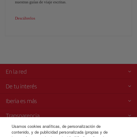
nuestras guías de viaje escritas.
Descúbrelos
En la red
De tu interés
Iberia es más
Transparencia
Usamos cookies analíticas, de personalización de
Venta telefónica
contenido, y de publicidad personalizada (propias y de