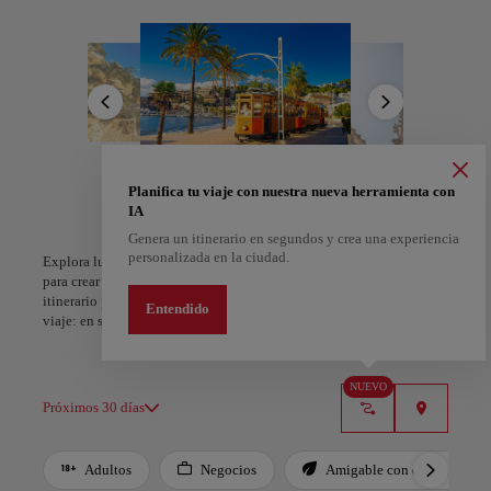
encantador casco antiguo, admirando la majestuosidad gótica de la
Catedral de la Seu y visitando el Palacio Real de la Almudaina. No
te pierdas la oportunidad de degustar la deliciosa cocina
mallorquina, con especialidades como la ensaimada, la sobrasada y
el tumbet, acompañadas de excelentes vinos locales.
Mallorca también ofrece una variedad de actividades al aire libre,
como senderismo, ciclismo y deportes acuáticos. Los pintorescos
pueblos de Pollença y Sóller te invitan a explorar sus tiendas de
artesanía y encantadora arquitectura. Al caer la noche, disfruta de la
A Coruña
Alicante
Planifica tu viaje con nuestra nueva herramienta con
animada vida nocturna en Palma y Magalluf, con discotecas de
IA
España
España
moda y bares imperdibles. Mallorca te espera para que descubras
Genera un itinerario en segundos y crea una experiencia
toda su magia. ¡No te lo pierdas!
personalizada en la ciudad.
Explora lugares, experiencias y marca con el corazón tus favoritos
para crear tu ruta y compartirla. ¿Quieres más ideas? Obtén un
itinerario personalizado según tus intereses y la duración de tu
Entendido
viaje: en sólo dos pasos y descargable en Google Maps.
NUEVO
Próximos 30 días
Adultos
Negocios
Amigable con el planeta