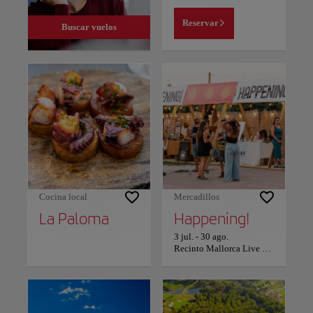
Reservar
Buscar vuelos
Cocina local
Mercadillos
La Paloma
Happening!
3 jul.
-
30 ago.
Recinto Mallorca Live Festival