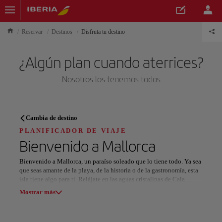
Reservar
Destinos
Disfruta tu destino
¿Algún plan cuando aterrices?
Nosotros los tenemos todos
PLANIFICADOR DE VIAJE
Cambia de destino
Descubre tu próximo destino
PLANIFICADOR DE VIAJE
Bienvenido a
Mallorca
Bienvenido a Mallorca, un paraíso soleado que lo tiene todo. Ya sea
que seas amante de la playa, de la historia o de la gastronomía, esta
isla tiene algo para ti. Relájate en las aguas cristalinas de Cala
Nuestros destinos
Formentor y Cala Deià, donde encontrarás desde playas familiares
Mostrar lista
Mostrar más
hasta calas solitarias ideales para una escapada romántica.
Descubre la cultura de Palma de Mallorca paseando por su
Todas las áreas
Europa
América del Sur
Norteaméri