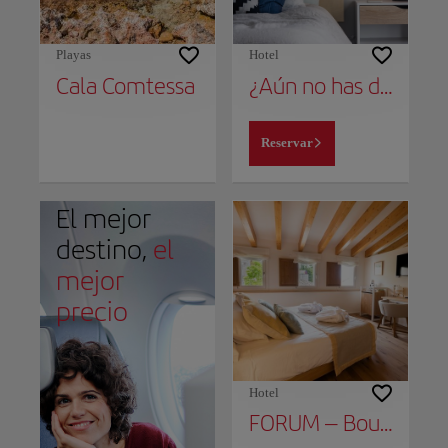
Playas
Hotel
Cala Comtessa
¿Aún no has decidido dónde alojarte?
Reservar
El mejor
destino,
el
mejor
precio
Hotel
FORUM – Boutique Hotel & Spa