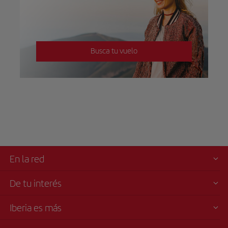
Busca tu vuelo
En la red
De tu interés
Iberia es más