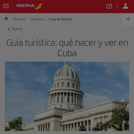
Reservar
Destinos
Guía de destinos
Volver
Guía turística: qué hacer y ver en
Cuba