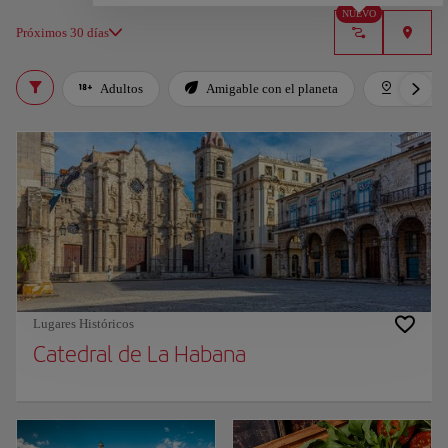
NUEVO
Próximos 30 días
Adultos
Amigable con el planeta
Destaca
Lugares Históricos
Catedral de La Habana