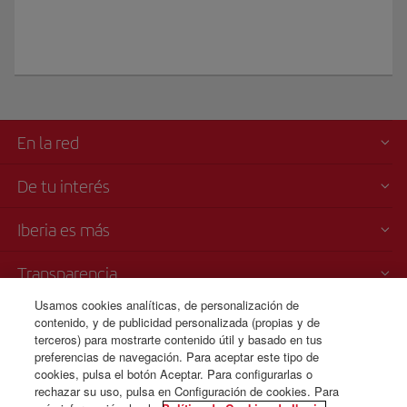
En la red
De tu interés
Iberia es más
Transparencia
Usamos cookies analíticas, de personalización de
Venta telefónica
contenido, y de publicidad personalizada (propias y de
+33 0 170 911 465
terceros) para mostrarte contenido útil y basado en tus
preferencias de navegación. Para aceptar este tipo de
Lunes a domingo 09:00 - 20:00 horas (francés). Lunes a domingo
cookies, pulsa el botón Aceptar. Para configurarlas o
00:00 - 24:00 horas (español e inglés).
rechazar su uso, pulsa en Configuración de cookies. Para