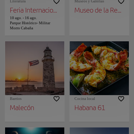
Literatura
Museos y Galerías
Feria Internacional del Libro de La Habana
Museo de la Revoluc
10 ago.
-
16 ago.
Parque Histórico- Militar
Morro Cabaña
Barrios
Cocina local
Malecón
Habana 61