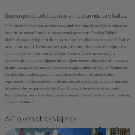
Buena gente, colores, risas y mucha música y bailes.
Cuba son hermosas playas paradisíacas y ciudades llenas de nostalgia y color, pero
también una cultura llena de encanto y mirada penetrante. Por algo Colón la
describiría como ‘el lugar más hermoso en el que se habían posado sus ojos’. Cuba es
más que una capital, La Habana, en la que parece no haber pasado el tiempo, o los
entornos idílicos de Varadero o los Cayos. Cuba es historia, aventura y una
naturaleza rica y colorida. Algunos de los mejores fondos submarinos se muestran a
tus pies. ¿Imaginas alimentar tiburones en las aguas cálidas del Caribe? Después del
ejercicio, disfruta de su gastronomía en plena revolución. Mientras sueñas
organizando tu viaje a este destino de ensueño, adéntrate en la cultura cubana con el
detective habanero por excelencia, Mario Conde, de las novelas de Leonardo
Padura. Acércate así al día a día, ilusiones e inquietudes de pueblo cubano. Confiesa,
¿próximo destino?
Así lo ven otros viajeros
Comparte tu experiencia de viaje con #habana, #InstantesIberia y @Iberia