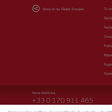
Tu se
Iberia en las Redes Sociales
Decla
Iberi
Compr
Publi
Mapa 
Suger
Soste
Venta telefónica
+33 0 170 911 465
Lunes a domingo 09:00 - 20:00 horas (francés). Lunes a