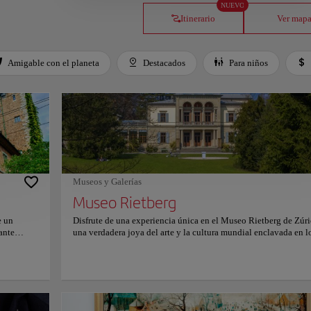
NUEVO
Itinerario
Ver map
Amigable con el planeta
Destacados
Para niños
Museos y Galerías
Museo Rietberg
e un
Disfrute de una experiencia única en el Museo Rietberg de Zúri
ante
una verdadera joya del arte y la cultura mundial enclavada en l
 inmersos
exuberantes alrededores del parque Rietberg. Como una de las
ución
instituciones culturales más distinguidas de Suiza, el museo est
nadas e
dedicado exclusivamente al arte no europeo, lo que lo conviert
n de más
un refugio para aquellos ansiosos por explorar las ricas tradicio
hasta
artísticas de Asia, África, las Américas y Oceanía. Ubicado en u
as
elegante combinación de villas históricas y un pabellón de vid