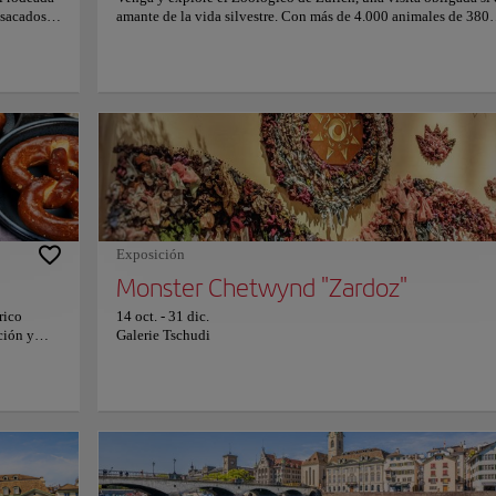
 sacados
amante de la vida silvestre. Con más de 4.000 animales de 380
scape
especies, este zoológico es un refugio para la vida silvestre, con
 de visita
extensos ecosistemas que permiten a los animales prosperar en
za
entornos que imitan sus hábitats naturales. El Zoológico de Zúr
 pueden
está comprometido con la preservación de la biodiversidad y la
stas o
conservación de especies nativas y exóticas. Apoya activament
numerosos programas de conservación, permitiendo a los visita
os suizos
aprender sobre el cuidado de nuestro medio ambiente natural. E
a historia,
fascinante zoológico no solo ofrece la oportunidad de observar 
Copiar e
sfrutar del
vida silvestre, sino también de conectarse con la naturaleza de
elva,
manera educativa y entretenida. Para obtener más información 
la esencia
horarios y precios, visite el sitio web oficial.
za
villa que
Exposición
ste idílico
mat
Monster Chetwynd "Zardoz"
rico
14 oct.
-
31 dic.
ción y
Galerie Tschudi
ico
n en torno
os como
variedad
river, Suisse
o por la
do como
ce una
que seduce a todos los que visitan Zúrich: el río Limago. Con su cautivador flujo a 
es, lo que