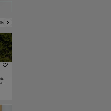
a
Económico
Lujoso
Romántico
Activo
ch,
os
á
e en
nes
na
rio