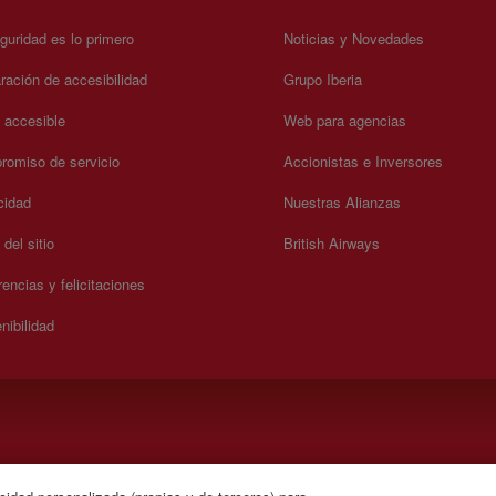
guridad es lo primero
Noticias y Novedades
ración de accesibilidad
Grupo Iberia
a accesible
Web para agencias
omiso de servicio
Accionistas e Inversores
cidad
Nuestras Alianzas
del sitio
British Airways
encias y felicitaciones
nibilidad
 domingo 00:00 - 24:00 horas (español e inglés).