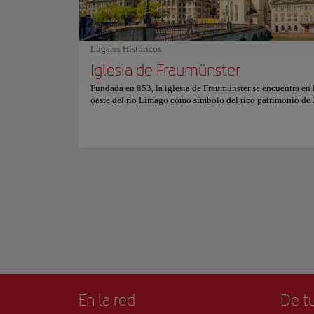
de la ciudad, este a
lo convierte en una visita obligada para quienes buscan sab
local. Sus aguas tr
cocina local en un entorno inolvidable. Para más informac
pintoresco que invi
reservas y precios, consulte su sitio web oficial.
Lugares Históricos
Caminar a lo largo 
impresionantes vist
Iglesia de Fraumünster
un espectáculo de c
Mostrar más
Fundada en 853, la iglesia de Fraumünster se encuentra en l
oeste del río Limago como símbolo del rico patrimonio de 
Para una experienc
Este emblemático monumento ha sido testigo de un pasad
gremiales y tesoros
fascinante, habiendo sido el hogar de una abadía habitada 
relajarse y disfrut
mujeres de la aristocracia europea. Los visitantes pueden a
en su historia y descubrir las profundas conexiones de la ig
Ya sea paseando por
la época medieval de la ciudad. No es solo su historia lo qu
experiencia turísti
cautivador. La iglesia de Fraumünster es una joya arquitect
un hermoso coro románico, un crucero de bóveda alta y el
góticos. Pero lo más icónico son las vibrantes vidrieras, cr
los célebres artistas Marc Chagall y Augusto Giacometti, q
el interior de luz y color. Explora este tranquilo santuario 
los tesoros artísticos escondidos en su interior. Para obtene
información sobre horarios y precios, visite el sitio web ofic
En la red
De tu