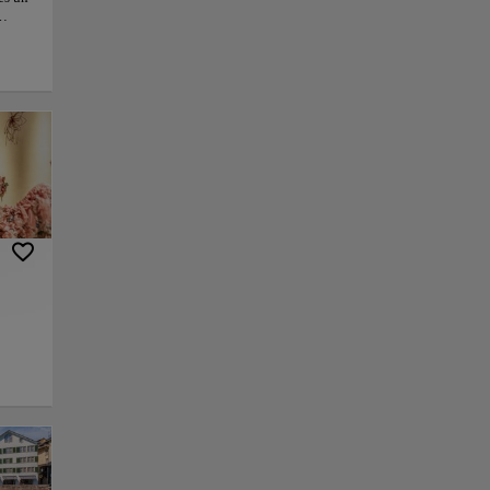
ich
e
ntes
ste
la
nlace
Guardar
sobre
través del corazón