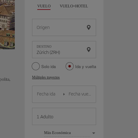
VUELO
VUELO+HOTEL
VUELO+COCHE
Origen
DESTINO
Solo ida
Ida y vuelta
Múltiples trayectos
olita,
Más Económica