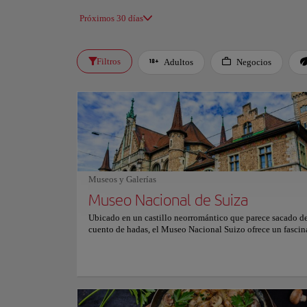
Próximos 30 días
Filtros
Adultos
Negocios
Museos y Galerías
Museo Nacional de Suiza
Ubicado en un castillo neorromántico que parece sacado d
cuento de hadas, el Museo Nacional Suizo ofrece un fascin
recorrido por la rica historia de Suiza. Los visitantes están
en el pasado del país, explorando su arte, geografía y evol
cultural a través de exposiciones cuidadosamente seleccio
interactivas. El museo alberga una impresionante colecció
de 860.000 objetos, que van desde artefactos prehistóricos 
obras maestras contemporáneas. Sus exposiciones detallad