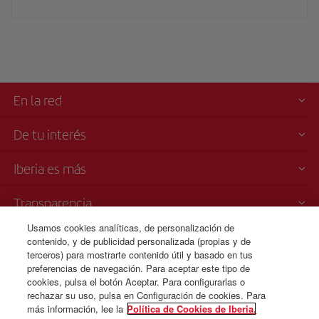
En la red
De tu interés
Iberia es más
Transparencia
Usamos cookies analíticas, de personalización de
Venta telefónica
contenido, y de publicidad personalizada (propias y de
+33 0 170 911 465
terceros) para mostrarte contenido útil y basado en tus
preferencias de navegación. Para aceptar este tipo de
Lunes a domingo 09:00 - 20:00 horas (francés). Lunes a domingo
cookies, pulsa el botón Aceptar. Para configurarlas o
00:00 - 24:00 horas (español e inglés).
rechazar su uso, pulsa en Configuración de cookies. Para
más información, lee la
Política de Cookies de Iberia.