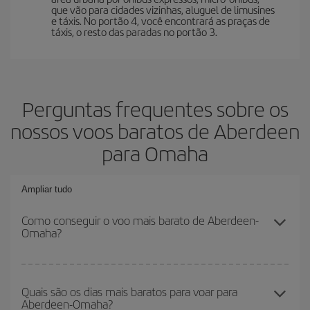
que vão para cidades vizinhas, aluguel de limusines
e táxis. No portão 4, você encontrará as praças de
táxis, o resto das paradas no portão 3.
Perguntas frequentes sobre os
nossos voos baratos de Aberdeen
para Omaha
Ampliar tudo
Como conseguir o voo mais barato de Aberdeen-
Omaha?
Você pode economizar na passagem aérea de Aberdeen-Omaha-
dest e conseguir o voo mais barato se evitar as altas temporadas,
Quais são os dias mais baratos para voar para
Aberdeen-Omaha?
comprar com antecedência e ser flexível em relação às datas e