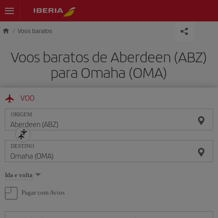
Skip to main content
Voos baratos
Voos baratos de Aberdeen (ABZ)
para Omaha (OMA)
VOO
ORIGEM
DESTINO
Selecione
Ida e volta
uma
opção
Pagar com Avios