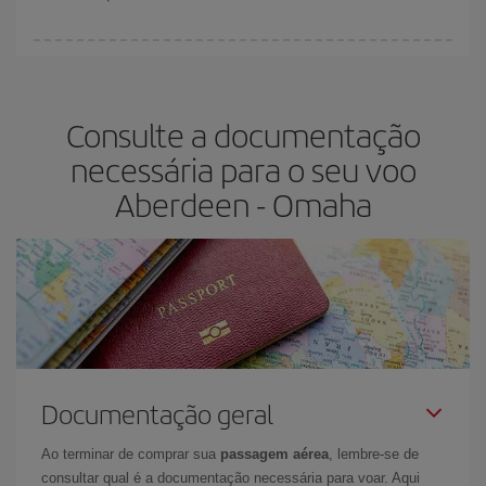
disponíveis ou estão se esgotando. Portanto, comprar com
antecedência é
fundamental
para conseguir
voos baratos
.
Na Iberia temos tarifas diferentes para lhe oferecer o melhor preço
de acordo com as suas necessidades de viagem. A tarifa básica
lhe garante o voo mais barato.
Consulte a documentação
necessária para o seu voo
Aberdeen - Omaha
Documentação geral
Ao terminar de comprar sua
passagem aérea
, lembre-se de
consultar qual é a documentação necessária para voar. Aqui