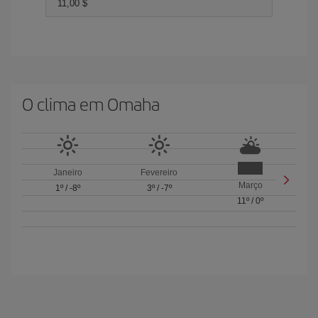
11,00 $
O clima em Omaha
Janeiro
Fevereiro
Março
1º
/
-8º
3º
/
-7º
11º
/
0º