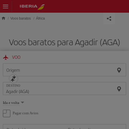
Skip to main content
Voos baratos
África
Voos baratos para Agadir (AGA)
VOO
Origem
DESTINO
Selecione
Ida e volta
uma
opção
Pagar com Avios