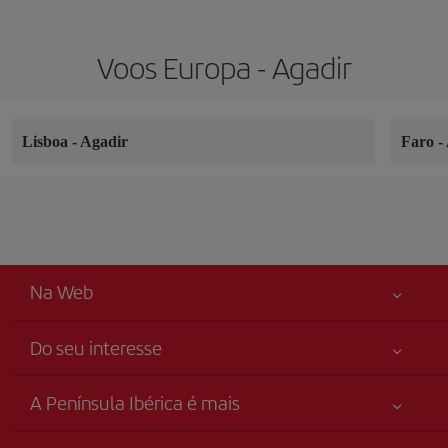
Voos Europa - Agadir
Lisboa
-
Agadir
Faro
-
Na Web
Do seu interesse
Sua segurança em primeiro lugar
A Península Ibérica é mais
Acessibilidade
Novidades e notícias
Compromisso de serviço