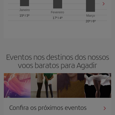
Janeiro
Fevereiro
15º
/
3º
Março
17º
/
4º
20º
/
6º
Eventos nos destinos dos nossos
voos baratos para Agadir
Confira os próximos eventos