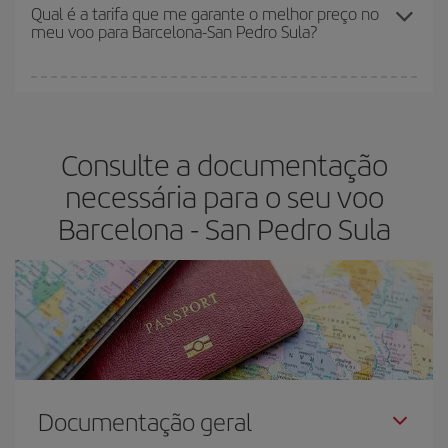
melhores preços. Os preços dependem do número de assentos
Qual é a tarifa que me garante o melhor preço no
meu voo para Barcelona-San Pedro Sula?
restantes no voo e se as tarifas mais baratas (econômica) estão
disponíveis ou estão se esgotando. Portanto, comprar com
antecedência é
fundamental
para conseguir
voos baratos
.
Na Iberia temos tarifas diferentes para lhe oferecer o melhor preço
de acordo com as suas necessidades de viagem. A tarifa básica
lhe garante o voo mais barato.
Consulte a documentação
necessária para o seu voo
Barcelona - San Pedro Sula
Documentação geral