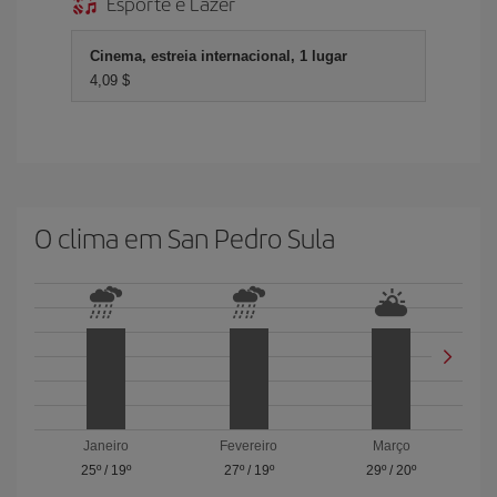
Esporte e Lazer
Cinema, estreia internacional, 1 lugar
4,09 $
O clima em San Pedro Sula
Janeiro
Fevereiro
Março
25º
/
19º
27º
/
19º
29º
/
20º