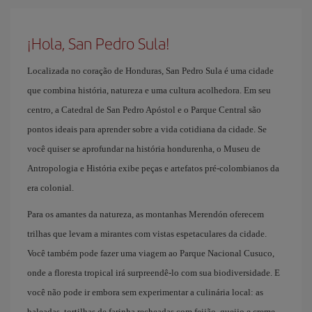
¡Hola, San Pedro Sula!
Localizada no coração de Honduras, San Pedro Sula é uma cidade
que combina história, natureza e uma cultura acolhedora. Em seu
centro, a Catedral de San Pedro Apóstol e o Parque Central são
pontos ideais para aprender sobre a vida cotidiana da cidade. Se
você quiser se aprofundar na história hondurenha, o Museu de
Antropologia e História exibe peças e artefatos pré-colombianos da
era colonial.
Para os amantes da natureza, as montanhas Merendón oferecem
trilhas que levam a mirantes com vistas espetaculares da cidade.
Você também pode fazer uma viagem ao Parque Nacional Cusuco,
onde a floresta tropical irá surpreendê-lo com sua biodiversidade. E
você não pode ir embora sem experimentar a culinária local: as
baleadas, tortilhas de farinha recheadas com feijão, queijo e creme,