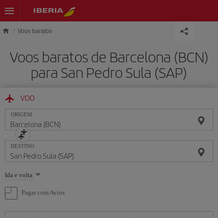
Skip to main content
Voos baratos
Voos baratos de Barcelona (BCN)
para San Pedro Sula (SAP)
VOO
ORIGEM
DESTINO
Selecione
Ida e volta
uma
opção
Pagar com Avios