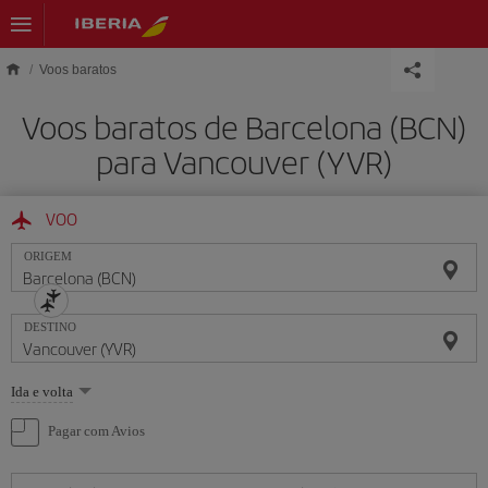
Skip to main content
Voos baratos
Voos baratos de Barcelona (BCN)
para Vancouver (YVR)
VOO
ORIGEM
DESTINO
Selecione
Ida e volta
uma
opção
Pagar com Avios