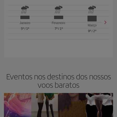
Janeiro
Fevereiro
Março
5º
/
1º
7º
/
1º
9º
/
2º
Eventos nos destinos dos nossos
voos baratos