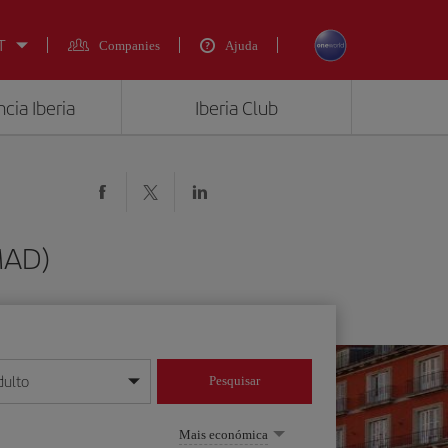
T
Companies
Ajuda
cia Iberia
Iberia Club
MAD)
dulto
Pesquisar
/mês/ano
Mais económica