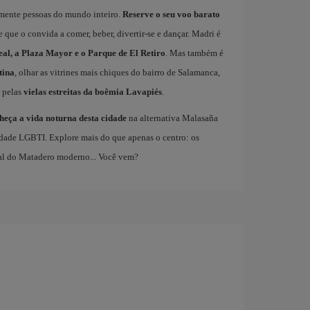
mente pessoas do mundo inteiro.
Reserve o seu voo barato
que o convida a comer, beber, divertir-se e dançar. Madri é
eal, a Plaza Mayor e o Parque de El Retiro
. Mas também é
tina
, olhar as vitrines mais chiques do bairro de Salamanca,
 pelas
vielas estreitas da boêmia Lavapiés
.
heça a vida noturna desta cidade
na alternativa Malasaña
dade LGBTI. Explore mais do que apenas o centro: os
ral do Matadero moderno... Você vem?