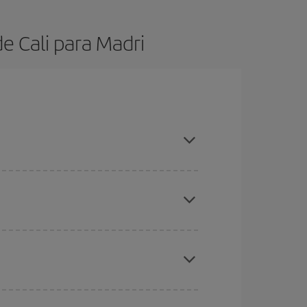
e Cali para Madri
mprar com antecedência e ser flexível em relação
s baratos
. Diga-nos de onde você está voando,
, mas nos dias próximos
, tanto de ida quanto de
todos os dias: alguns
horários
podem lhe fazer
 períodos de Natal, Páscoa e férias escolares