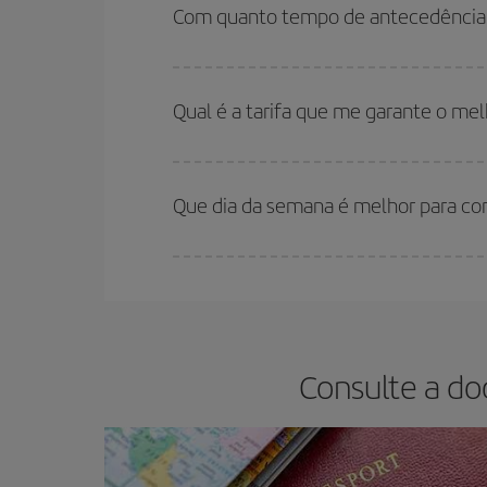
são considerados alta temporada. Além disso, 
Com quanto tempo de antecedência d
encontrará.
Quanto mais cedo você reservar
seus voos, voc
(econômica) estão disponíveis ou estão se esgo
Qual é a tarifa que me garante o me
Na Iberia temos tarifas diferentes para lhe ofere
Que dia da semana é melhor para co
Você pode encontrar voos baratos em qualquer d
reservar as suas passagens aéreas, mais barata
o preço mais barato.
Consulte a do