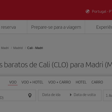
Portugal - P
 reserva
Prepare-se para a viagem
Experiên
 Madri
Madrid
Cali - Madri
s baratos de Cali (CLO) para Madri (
VOO
VOO + HOTEL
VOO + CARRO
HOTEL
CARRO
Data de ida
Data de volta
1
A
Insira a data no formato dia/mês/ano
Insira a data no formato dia