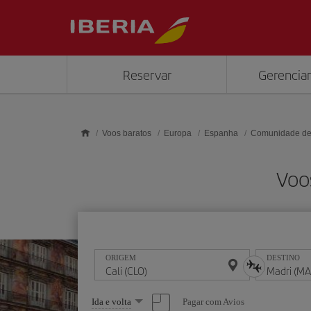
Skip to main content
Reservar
Gerenciar
Voos baratos
Europa
Espanha
Comunidade de
Voo
ORIGEM
DESTINO
Selecione
Pagar com Avios
Ida e volta