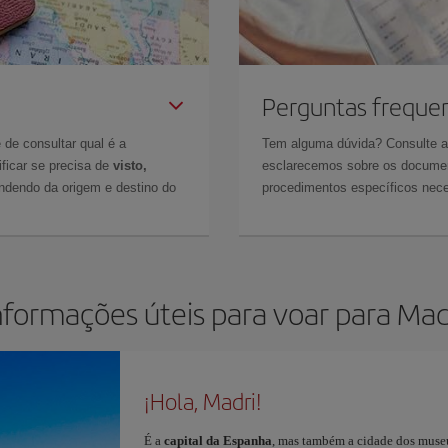
Perguntas freque
 de consultar qual é a
Tem alguma dúvida? Consulte 
ficar se precisa de
visto,
esclarecemos sobre os documen
ndendo da origem e destino do
procedimentos específicos nece
nformações úteis para voar para Mad
¡Hola, Madri!
É a
capital da Espanha
, mas também a cidade dos museu