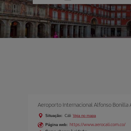
uma
opção
Aeroporto Internacional Alfonso Bonilla
Situação:
Cáli
Veja no mapa
https://www.aerocali.com.co/
Página web: