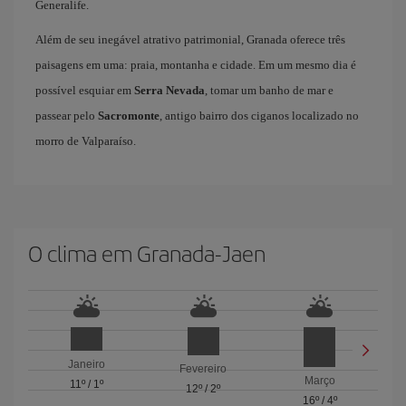
Generalife.
Além de seu inegável atrativo patrimonial, Granada oferece três
paisagens em uma: praia, montanha e cidade. Em um mesmo dia é
possível esquiar em
Serra Nevada
, tomar um banho de mar e
passear pelo
Sacromonte
, antigo bairro dos ciganos localizado no
morro de Valparaíso.
O clima em Granada-Jaen
Janeiro
Fevereiro
Março
11º
/
1º
12º
/
2º
16º
/
4º