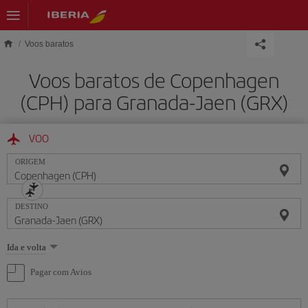
Skip to main content
Voos baratos
Voos baratos de Copenhagen
(CPH) para Granada-Jaen (GRX)
VOO
ORIGEM
DESTINO
Selecione
Ida e volta
uma
opção
Pagar com Avios