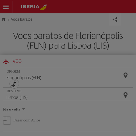
Skip to main content
Voos baratos
Voos baratos de Florianópolis
(FLN) para Lisboa (LIS)
VOO
ORIGEM
DESTINO
Selecione
Ida e volta
uma
opção
Pagar com Avios