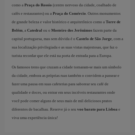
como a
Praça do Rossío
(centro nervoso da cidade, coalhado de
cafés e restaurantes) ou a
Praça do Comércio
. Outros monumentos
de grande beleza e valor histórico e arquitetônico como a
Torre de
Belém
, a
Catedral
ou o
Mosteiro dos Jerônimos
fazem parte da
capital portuguesa, mas sem dúvida é o
Castelo de São Jorge
, com a
sua localização privilegiada e as suas vistas majestosas, que faz o
turista recordar que ele está na porta de entrada para a Europa.
Os famosos trens que cruzam a cidade tornaram-se mais um símbolo
da cidade, embora as próprias ruas também o convidem a passear e
fazer uma pausa em suas cafeterias para saborear seu café de
qualidade e doces, ou entrar em seus incríveis restaurantes onde
você pode comer alguns de seus mais de mil deliciosos pratos
diferentes de bacalhau. Reserve já o seu
voo barato para Lisboa
e
viva uma experiência única!