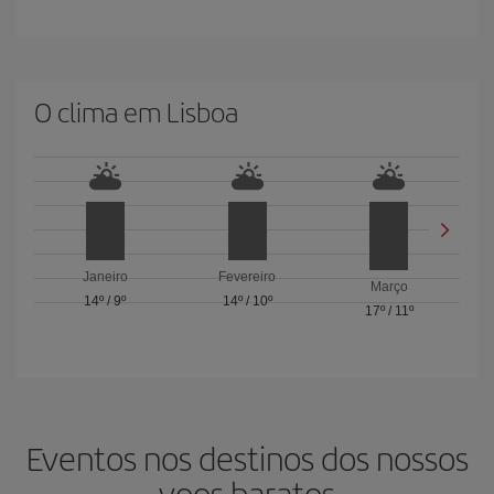
O clima em Lisboa
Janeiro
Fevereiro
Março
14º
/
9º
14º
/
10º
17º
/
11º
Eventos nos destinos dos nossos
voos baratos