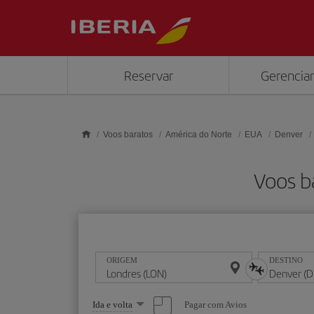
Skip to main content
Reservar
Gerenciar
Voos baratos
América do Norte
EUA
Denver
Voos b
ORIGEM
DESTINO
Selecione
Pagar com Avios
Ida e volta