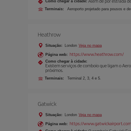
Além de por estrada de 
Como chegar à cidade:
Terminais:
Aeroporto projetado para pousos e d
Heathrow
Situação:
London
Veja no mapa
https://www.heathrow.com/
Página web:
Como chegar à cidade:
Existem serviços de comboio que ligam o Aero
próximos.
Terminais:
Terminal 2, 3, 4 e 5.
Gatwick
Situação:
London
Veja no mapa
https://www.gatwickairport.co
Página web:
O comboio Gatwick Expr