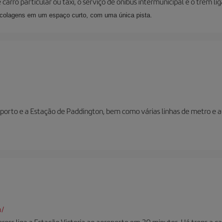
carro particular ou táxi, o serviço de ônibus intermunicipal e o trem li
ecolagens em um espaço curto, com uma única pista.
porto e a Estação de Paddington, bem como várias linhas de metro e au
m/
ess liga a Estação Victoria ao aeroporto em 30 minutos. Há trens a c