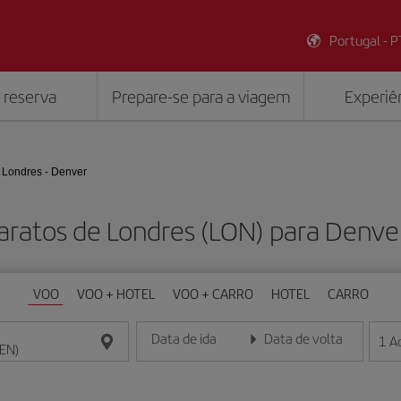
Portugal - P
 reserva
Prepare-se para a viagem
Experiên
Londres - Denver
aratos de Londres (LON) para Denve
VOO
VOO + HOTEL
VOO + CARRO
HOTEL
CARRO
Data de ida
Data de volta
1
A
Insira a data no formato dia/mês/ano
Insira a data no formato dia