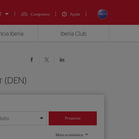
T
Companies
Ajuda
cia Iberia
Iberia Club
r (DEN)
dulto
Pesquisar
/mês/ano
Mais económica