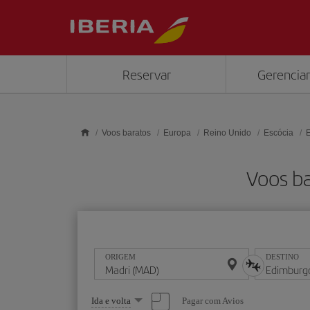
Skip to main content
Reservar
Gerenciar
Voos baratos
Europa
Reino Unido
Escócia
Voos b
ORIGEM
DESTINO
Selecione
Pagar com Avios
Ida e volta