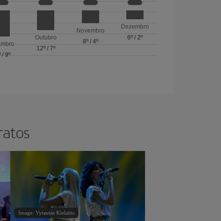
Dezembro
Novembro
Outubro
6º
/
2º
8º
/
4º
embro
12º
/
7º
º
/
9º
ratos
Image: Vytautas Kielaitis