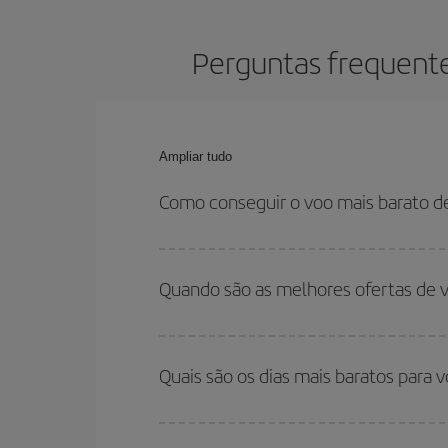
Perguntas frequente
Ampliar tudo
Como conseguir o voo mais barato d
Você pode economizar na passagem aérea de Madri
relação às datas e horários de sua ida e volta.
Quando são as melhores ofertas de 
Você pode conseguir os voos mais baratos viaja
são considerados alta temporada. Além disso, 
Quais são os dias mais baratos para 
encontrará.
Para saber em quais dias será mais barato para 