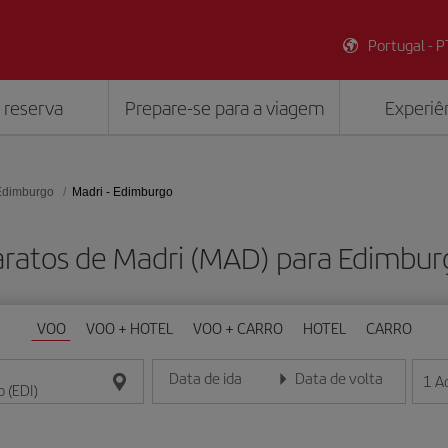
Portugal - P
 reserva
Prepare-se para a viagem
Experiên
Edimburgo
Madri - Edimburgo
aratos de Madri (MAD) para Edimburg
VOO
VOO + HOTEL
VOO + CARRO
HOTEL
CARRO
Data de ida
Data de volta
1
A
Insira a data no formato dia/mês/ano
Insira a data no formato dia