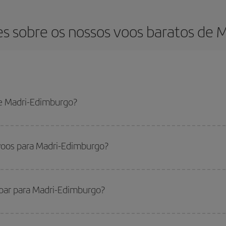
s sobre os nossos voos baratos de 
e Madri-Edimburgo?
-Edimburgo-dest e conseguir o voo mais barato se evitar as altas tempora
voos para Madri-Edimburgo?
ndo
fora das altas temporadas
. Embora dependa do seu destino, em geral, os
especialmente se você está pensando em uma escapada de fim de semana,
qu
voar para Madri-Edimburgo?
você voar, basta iniciar uma consulta em nosso
mecanismo de busca de voo