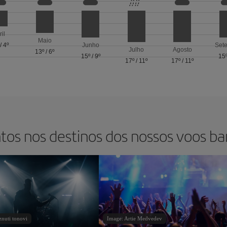
ril
Maio
/
4º
Junho
Set
Julho
Agosto
13º
/
6º
15º
/
9º
15
17º
/
11º
17º
/
11º
tos nos destinos dos nossos voos ba
nuti tonovi
Image: Artie Medvedev