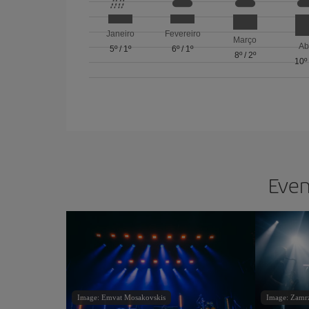
Janeiro
Fevereiro
Março
Ab
5º
/
1º
6º
/
1º
8º
/
2º
10º
Even
Image: Emvat Mosakovskis
Image: Zamrz