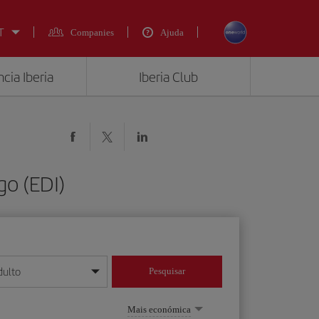
T
Companies
Ajuda
cia Iberia
Iberia Club
o (EDI)
dulto
Pesquisar
/mês/ano
Mais económica