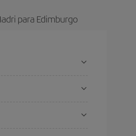
Madri para Edimburgo
das, comprar com antecedência e ser flexível em
 períodos de Natal, Páscoa e férias escolares
anto antes
comprar o seu voo, melhores preços
s baratos
. Diga-nos de onde você está voando,