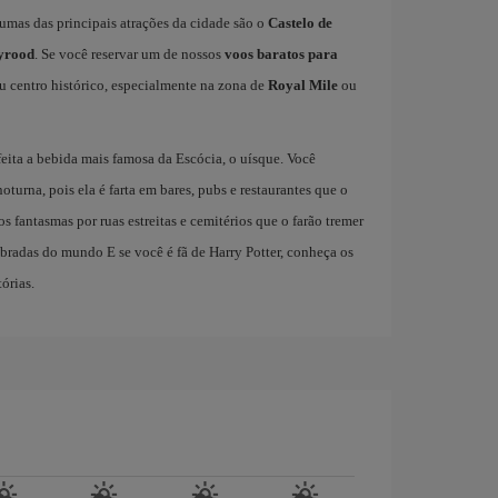
lgumas das principais atrações da cidade são o
Castelo de
lyrood
. Se você reservar um de nossos
voos baratos para
u centro histórico, especialmente na zona de
Royal Mile
ou
feita a bebida mais famosa da Escócia, o uísque. Você
turna, pois ela é farta em bares, pubs e restaurantes que o
s fantasmas por ruas estreitas e cemitérios que o farão tremer
bradas do mundo E se você é fã de Harry Potter, conheça os
órias.