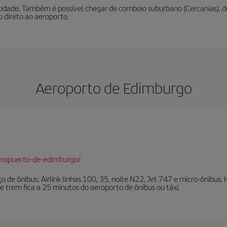
cidade. Também é possível chegar de comboio suburbano (Cercanías), de
 direto ao aeroporto.
Aeroporto de Edimburgo
eropuerto-de-edimburgo/
 de ônibus: Airlink linhas 100, 35, noite N22, Jet 747 e micro-ônibus. H
e trem fica a 25 minutos do aeroporto de ônibus ou táxi.