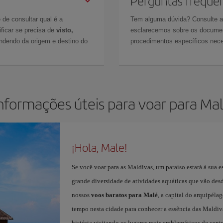
Perguntas freque
 de consultar qual é a
Tem alguma dúvida? Consulte 
ficar se precisa de
visto,
esclarecemos sobre os documen
ndendo da origem e destino do
procedimentos específicos nece
nformações úteis para voar para Ma
¡Hola, Male!
Se você voar para as Maldivas, um paraíso estará à sua e
grande diversidade de atividades aquáticas que vão desd
nossos
voos baratos para Malé
, a capital do arquipéla
tempo nesta cidade para conhecer a essência das Maldiva
história visitando os lugares mais emblemáticos de centr