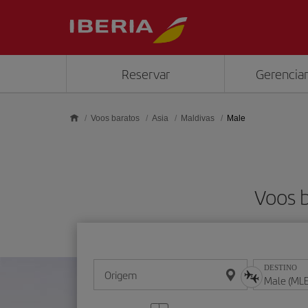
Skip to main content
Reservar
Gerenciar
Voos baratos
Asia
Maldivas
Male
Voos b
DESTINO
Origem