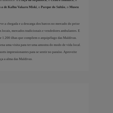
u a de Kalhu Vakaru Miski
, o
Parque do Sultão
, o
Museu
erve a chegada e a descarga dos barcos no mercado do peixe
s locais, mercados tradicionais e vendedores ambulantes. E
de 1.200 ilhas que compõem o arquipélago das Maldivas.
pena uma visita para ter uma amostra do modo de vida local.
sorts impressionantes para se sentir no paraíso. Aproveite
ça a alma das Maldivas.