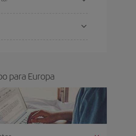
estantes no voo e se as tarifas mais baratas
os baratos
.
sica lhe garante o voo mais barato.
oo para Europa