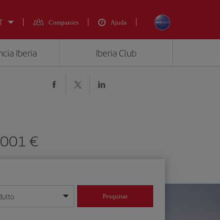
T
Companies
Ajuda
cia Iberia
Iberia Club
 1001 €
dulto
Pesquisar
/mês/ano