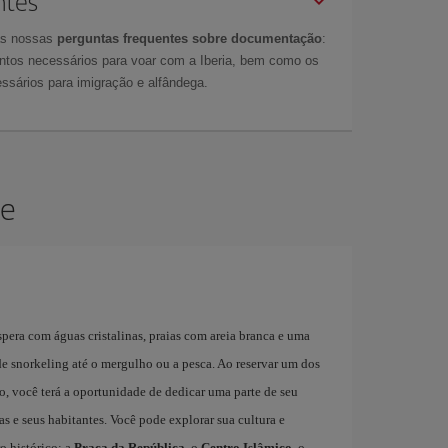
ntes
as nossas
perguntas frequentes sobre documentação
:
tos necessários para voar com a Iberia, bem como os
ssários para imigração e alfândega.
le
spera com águas cristalinas, praias com areia branca e uma
e snorkeling até o mergulho ou a pesca. Ao reservar um dos
go, você terá a oportunidade de dedicar uma parte de seu
s e seus habitantes. Você pode explorar sua cultura e
o histórico: a
Praça da República
, o
Centro Islâmico
, o