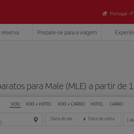
Portugal - P
 reserva
Prepare-se para a viagem
Experiên
aratos para Male (MLE) a partir de
VOO
VOO + HOTEL
VOO + CARRO
HOTEL
CARRO
Data de ida
Data de volta
1
A
Insira a data no formato dia/mês/ano
Insira a data no formato dia