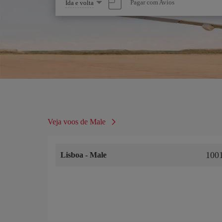
Selecione
Pagar com Avios
Ida e volta
uma
opção
Veja voos de Male
100
Lisboa
-
Male