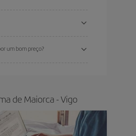
estantes no voo e se as tarifas mais baratas
os baratos
.
sica lhe garante o voo mais barato.
por um bom preço?
r flexível.
O normal é que
quanto antes
você
os da viagem um pouco em aberto, poderá
escolher
ma de Maiorca - Vigo