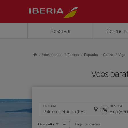
Skip to main content
Reservar
Gerenciar
Voos baratos
Europa
Espanha
Galiza
Vigo
Voos bara
ORIGEM
DESTINO
Selecione
Pagar com Avios
Ida e volta