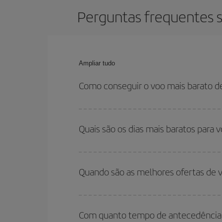
Perguntas frequentes s
Ampliar tudo
Como conseguir o voo mais barato d
Você pode economizar na passagem aérea de Palm
flexível em relação às datas e horários de sua ida
Quais são os dias mais baratos para 
Para saber em quais dias será mais barato para 
para onde você quer ir e quais datas você prete
Quando são as melhores ofertas de 
volta, para que você possa encontrar a melhor of
economizar ainda mais na passagem.
Você pode conseguir os voos mais baratos viaja
são considerados alta temporada. Além disso, 
Com quanto tempo de antecedência d
encontrará.