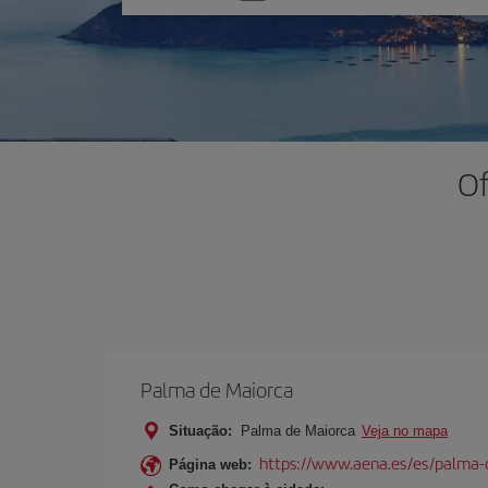
uma
opção
Of
Palma de Maiorca
Situação:
Palma de Maiorca
Veja no mapa
https://www.aena.es/es/palma-
Página web: