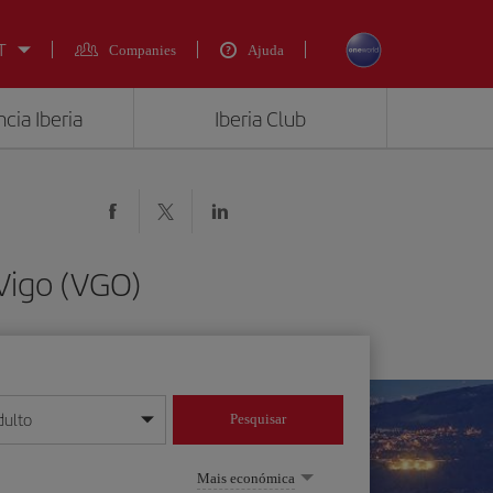
T
Companies
Ajuda
cia Iberia
Iberia Club
Vigo (VGO)
dulto
Pesquisar
/mês/ano
Mais económica