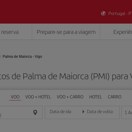
Portugal - P
 reserva
Prepare-se para a viagem
Experiên
Palma de Maiorca - Vigo
tos de Palma de Maiorca (PMI) para 
VOO
VOO + HOTEL
VOO + CARRO
HOTEL
CARRO
Data de ida
Data de volta
1
A
Insira a data no formato dia/mês/ano
Insira a data no formato dia