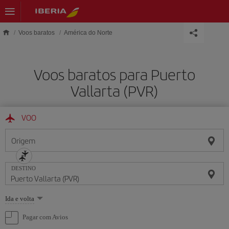
Skip to main content
Voos baratos
América do Norte
Voos baratos para Puerto
Vallarta (PVR)
VOO
Origem
DESTINO
Selecione
Ida e volta
uma
opção
Pagar com Avios