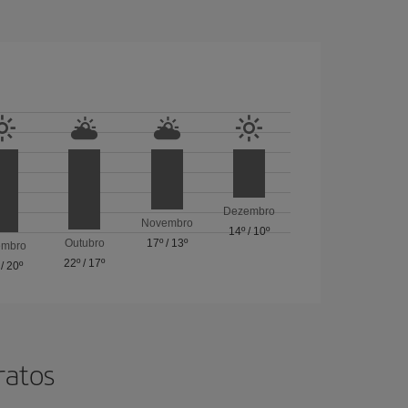
Dezembro
Novembro
14º
/
10º
Outubro
17º
/
13º
embro
22º
/
17º
/
20º
ratos