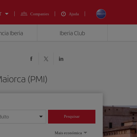
T
Companies
Ajuda
cia Iberia
Iberia Club
Maiorca (PMI)
dulto
Pesquisar
/mês/ano
Mais económica