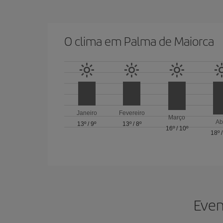
O clima em Palma de Maiorca
Janeiro
Fevereiro
Março
Ab
13º
/
9º
13º
/
8º
16º
/
10º
18º
Even