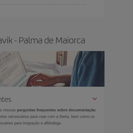
r flexível.
O normal é que
quanto antes
você
os da viagem um pouco em aberto, poderá
escolher
vik - Palma de Maiorca
ntes
as nossas
perguntas frequentes sobre documentação
:
tos necessários para voar com a Iberia, bem como os
ssários para imigração e alfândega.