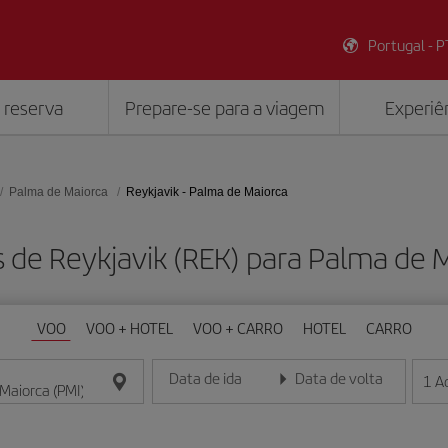
Portugal - P
 reserva
Prepare-se para a viagem
Experiên
Palma de Maiorca
Reykjavik - Palma de Maiorca
 de Reykjavik (REK) para Palma de 
VOO
VOO + HOTEL
VOO + CARRO
HOTEL
CARRO
Data de ida
Data de volta
1
A
Insira a data no formato dia/mês/ano
Insira a data no formato dia