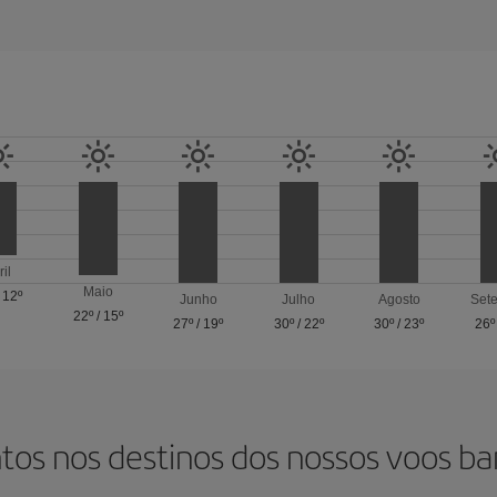
ril
Maio
/
12º
Junho
Julho
Agosto
Set
22º
/
15º
27º
/
19º
30º
/
22º
30º
/
23º
26º
tos nos destinos dos nossos voos ba