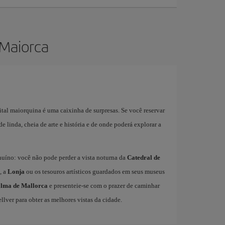
 Maiorca
ital maiorquina é uma caixinha de surpresas. Se você reservar
de linda, cheia de arte e história e de onde poderá explorar a
nuíno: você não pode perder a vista noturna da
Catedral de
, a
Lonja
ou os tesouros artísticos guardados em seus museus
alma de Mallorca
e presenteie-se com o prazer de caminhar
llver para obter as melhores vistas da cidade.