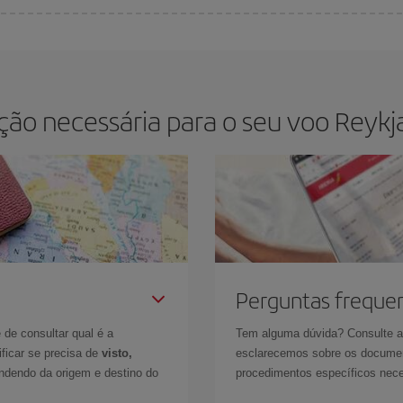
ia da semana. As dicas para encontrar os melhores preços são
antecipar e se
s elas serão. Além disso, se você pesquisar os voos com as datas e horári
ão necessária para o seu voo Reykja
Perguntas freque
 de consultar qual é a
Tem alguma dúvida? Consulte 
ficar se precisa de
visto,
esclarecemos sobre os documen
ndendo da origem e destino do
procedimentos específicos nece