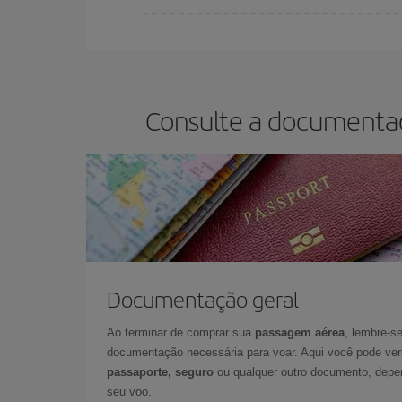
Você pode encontrar voos baratos em qualquer d
reservar as suas passagens aéreas, mais barata
o preço mais barato.
Consulte a documentaç
Documentação geral
Ao terminar de comprar sua
passagem aérea
, lembre-se
documentação necessária para voar. Aqui você pode veri
passaporte, seguro
ou qualquer outro documento, depe
seu voo.