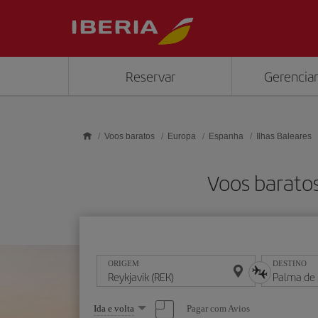
Skip to main content
Reservar
Gerenciar
Voos baratos
Europa
Espanha
Ilhas Baleares
Voos baratos
ORIGEM
DESTINO
Selecione
Pagar com Avios
Ida e volta