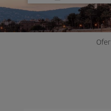
uma
opção
Ofer