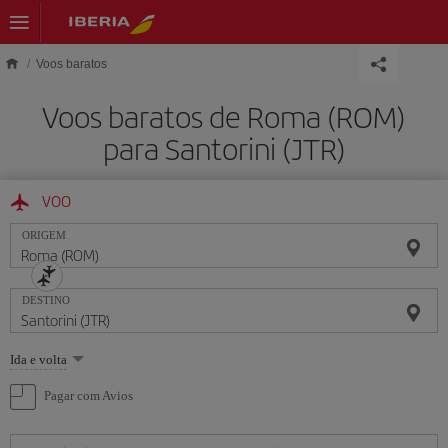
Skip to main content
Voos baratos
Voos baratos de Roma (ROM)
para Santorini (JTR)
VOO
ORIGEM
DESTINO
Selecione
Ida e volta
uma
opção
Pagar com Avios