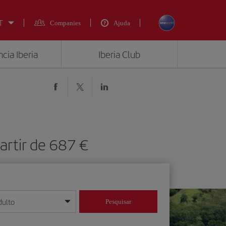
T
Companies
Ajuda
cia Iberia
Iberia Club
partir de 687 €
dulto
Pesquisar
/mês/ano