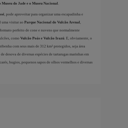
o Museu do Jade e o Museu Nacional
.
osé
, pode aproveitar para organizar uma escapadinha e
l uma visitar ao
Parque Nacional do Vulcão Arenal
,
formato perfeito de cone e nuvens que normalmente
vulcões, como
Vulcão Poás e Vulcão Irazú
. E, obviamente, o
aribenha com seus mais de 312 km² protegidos, seja área
l de desova de diversas espécies de tartarugas marinhas em
jacarés, bugios, pequenos sapos de olhos vermelhos e diversas