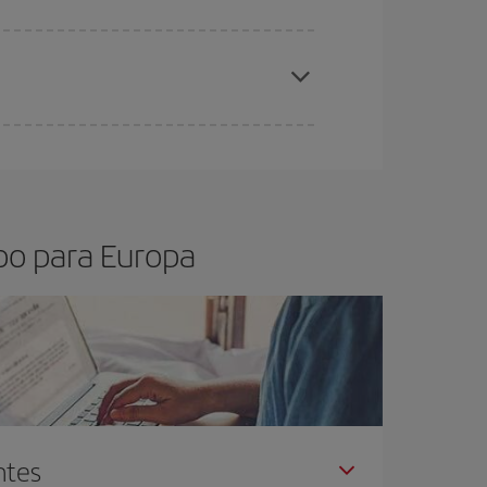
estantes no voo e se as tarifas mais baratas
os baratos
.
sica lhe garante o voo mais barato.
oo para Europa
ntes