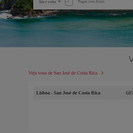
Selecione
Pagar com Avios
Ida e volta
uma
opção
V
Veja voos de San José de Costa Rica
68
Lisboa
-
San José de Costa Rica