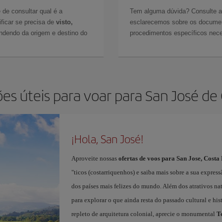
 de consultar qual é a
Tem alguma dúvida? Consulte 
ficar se precisa de
visto,
esclarecemos sobre os documen
ndendo da origem e destino do
procedimentos específicos nece
es úteis para voar para San José de 
¡Hola, San José!
Aproveite nossas
ofertas de voos para San Jose, Costa
"ticos (costarriquenhos) e saiba mais sobre a sua expres
dos países mais felizes do mundo. Além dos atrativos natu
para explorar o que ainda resta do passado cultural e hi
repleto de arquitetura colonial, aprecie o monumental
T