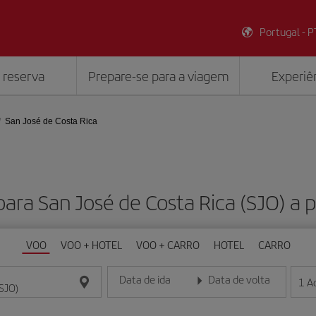
Portugal - P
 reserva
Prepare-se para a viagem
Experiên
San José de Costa Rica
ara San José de Costa Rica (SJO) a 
VOO
VOO + HOTEL
VOO + CARRO
HOTEL
CARRO
Data de ida
Data de volta
1
A
Insira a data no formato dia/mês/ano
Insira a data no formato dia