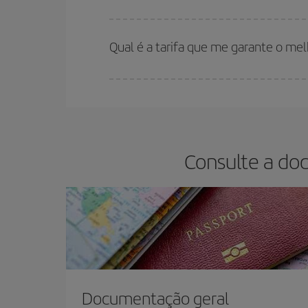
Quanto mais cedo você reservar
seus voos, voc
(econômica) estão disponíveis ou estão se esgo
Qual é a tarifa que me garante o me
Na Iberia temos tarifas diferentes para lhe ofere
Consulte a do
Documentação geral