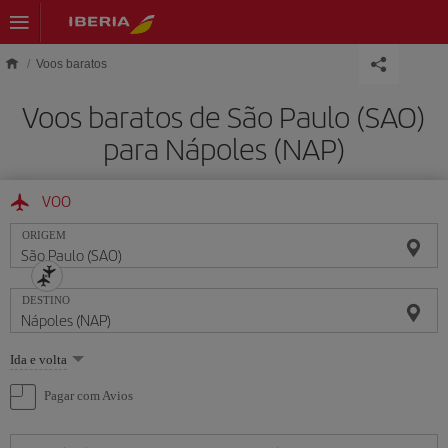
Skip to main content
Voos baratos
Voos baratos de São Paulo (SAO)
para Nápoles (NAP)
VOO
ORIGEM
DESTINO
Selecione
Ida e volta
uma
opção
Pagar com Avios