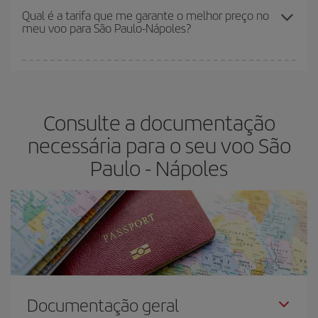
melhores preços. Os preços dependem do número de assentos
Qual é a tarifa que me garante o melhor preço no
meu voo para São Paulo-Nápoles?
restantes no voo e se as tarifas mais baratas (econômica) estão
disponíveis ou estão se esgotando. Portanto, comprar com
antecedência é
fundamental
para conseguir
voos baratos
.
Na Iberia temos tarifas diferentes para lhe oferecer o melhor preço
de acordo com as suas necessidades de viagem. A tarifa básica
lhe garante o voo mais barato.
Consulte a documentação
necessária para o seu voo São
Paulo - Nápoles
Documentação geral