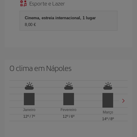
Esporte e Lazer
Cinema, estreia internacional, 1 lugar
8,00 €
O clima em Nápoles
Janeiro
Fevereiro
Março
12º
/
7º
12º
/
6º
14º
/
8º