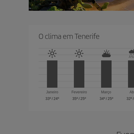
O clima em Tenerife
Janeiro
Fevereiro
Março
Ab
33º
/
24º
35º
/
25º
34º
/
25º
32º