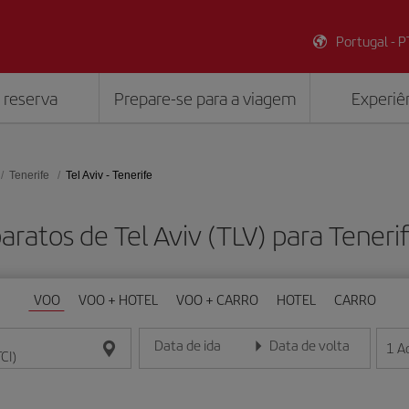
Portugal - P
 reserva
Prepare-se para a viagem
Experiên
Tenerife
Tel Aviv - Tenerife
aratos de Tel Aviv (TLV) para Tenerif
VOO
VOO + HOTEL
VOO + CARRO
HOTEL
CARRO
Data de ida
Data de volta
1
A
Insira a data no formato dia/mês/ano
Insira a data no formato dia