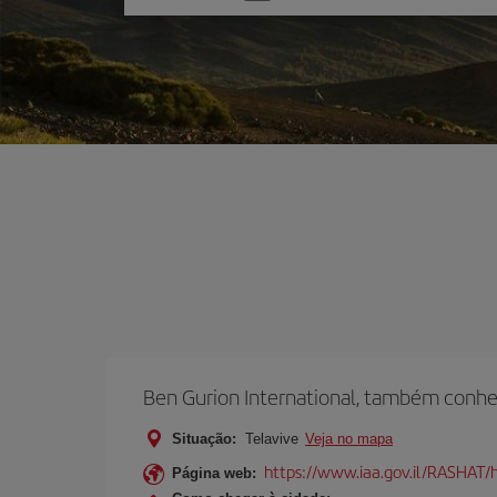
uma
opção
Ben Gurion International, também conhec
Situação:
Telavive
Veja no mapa
https://www.iaa.gov.il/RASHAT/h
Página web: