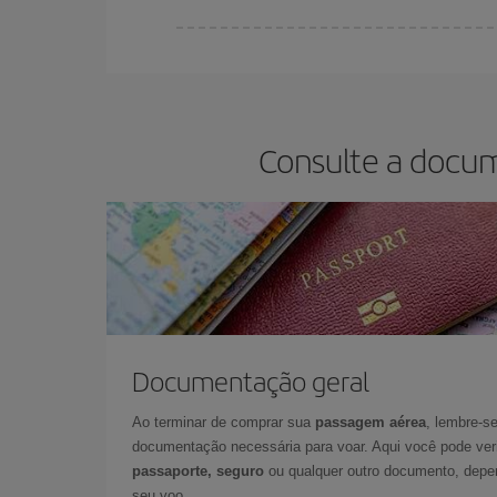
Você pode encontrar voos baratos em qualquer d
reservar as suas passagens aéreas, mais barata
o preço mais barato.
Consulte a docum
Documentação geral
Ao terminar de comprar sua
passagem aérea
, lembre-se
documentação necessária para voar. Aqui você pode veri
passaporte, seguro
ou qualquer outro documento, depe
seu voo.