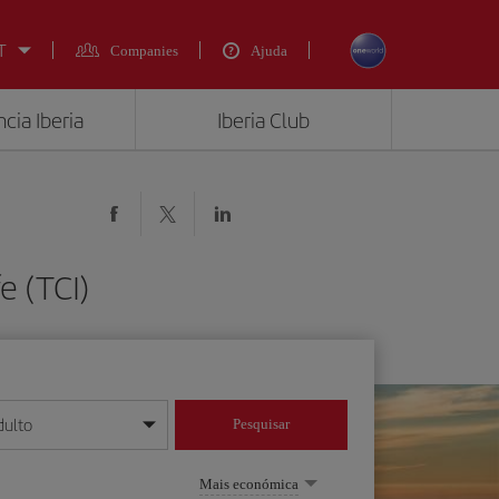
T
Companies
Ajuda
cia Iberia
Iberia Club
e (TCI)
dulto
Pesquisar
/mês/ano
Mais económica