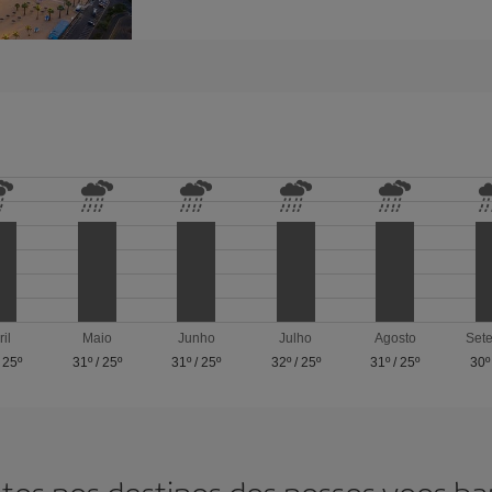
ril
Maio
Junho
Julho
Agosto
Set
/
25º
31º
/
25º
31º
/
25º
32º
/
25º
31º
/
25º
30º