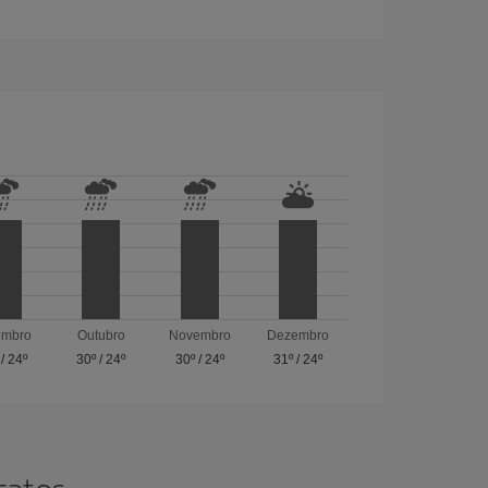
embro
Outubro
Novembro
Dezembro
/
24º
30º
/
24º
30º
/
24º
31º
/
24º