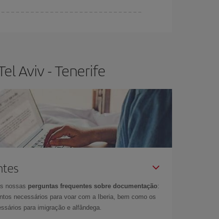
r flexível.
O normal é que
quanto antes
você
os da viagem um pouco em aberto, poderá
escolher
l Aviv - Tenerife
ntes
as nossas
perguntas frequentes sobre documentação
:
tos necessários para voar com a Iberia, bem como os
ssários para imigração e alfândega.