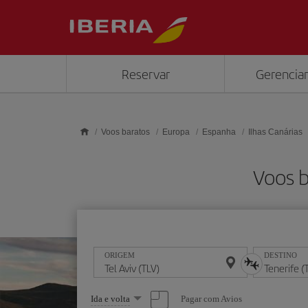
Skip to main content
Reservar
Gerenciar
Voos baratos
Europa
Espanha
Ilhas Canárias
Voos b
ORIGEM
DESTINO
Selecione
Pagar com Avios
Ida e volta