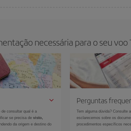
ia da semana. As dicas para encontrar os melhores preços são
antecipar e se
s elas serão. Além disso, se você pesquisar os voos com as datas e horári
entação necessária para o seu voo Te
Perguntas freque
 de consultar qual é a
Tem alguma dúvida? Consulte 
ficar se precisa de
visto,
esclarecemos sobre os documen
ndendo da origem e destino do
procedimentos específicos nece