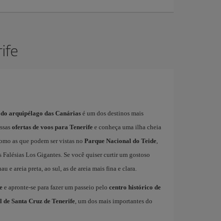
ife
 do arquipélago das Canárias
é um dos destinos mais
ossas
ofertas de voos para Tenerife
e conheça uma ilha cheia
 como as que podem ser vistas no
Parque Nacional do Teide
,
 Falésias Los Gigantes. Se você quiser curtir um gostoso
u e areia preta, ao sul, as de areia mais fina e clara.
e
e apronte-se para fazer um passeio pelo
centro histórico de
 de Santa Cruz de Tenerife
, um dos mais importantes do