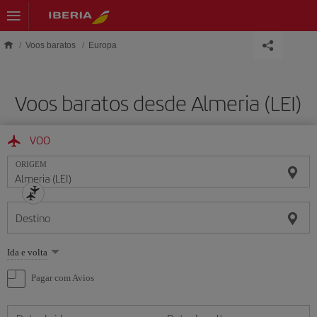
Skip to main content
Voos baratos
Europa
Voos baratos desde Almeria (LEI)
VOO
ORIGEM
Destino
Selecione
Ida e volta
uma
opção
Pagar com Avios