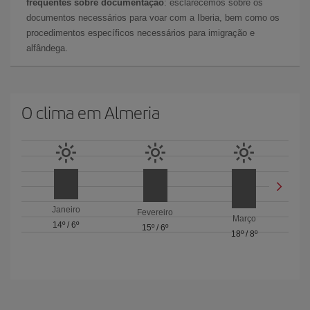
frequentes sobre documentação
: esclarecemos sobre os
documentos necessários para voar com a Iberia, bem como os
procedimentos específicos necessários para imigração e
alfândega.
O clima em Almeria
Janeiro
Fevereiro
Março
14º
/
6º
15º
/
6º
18º
/
8º