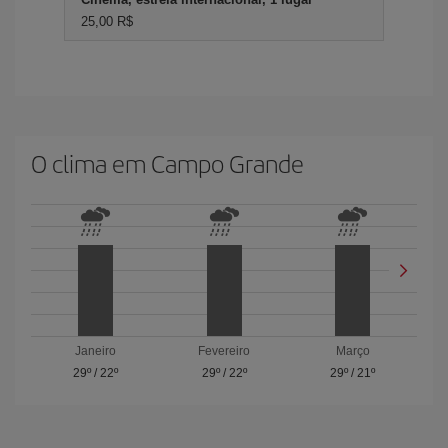
25,00 R$
O clima em Campo Grande
Janeiro
Fevereiro
Março
29º
/
22º
29º
/
22º
29º
/
21º