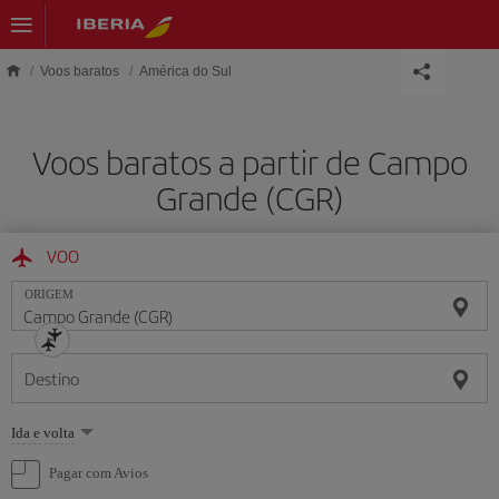
Skip to main content
Voos baratos
América do Sul
Voos baratos a partir de Campo
Grande (CGR)
VOO
ORIGEM
Destino
Selecione
Ida e volta
uma
opção
Pagar com Avios