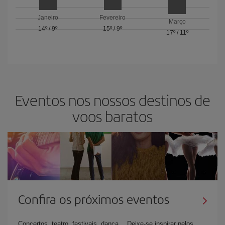
Janeiro
Fevereiro
Março
14º
/
9º
15º
/
9º
17º
/
11º
Eventos nos nossos destinos de
voos baratos
Confira os próximos eventos
Concertos, teatro, festivais, dança… Deixe-se inspirar pelos