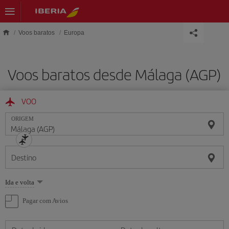
Skip to main content
Voos baratos
Europa
Voos baratos desde Málaga (AGP)
VOO
ORIGEM
Destino
Selecione
Ida e volta
uma
opção
Pagar com Avios