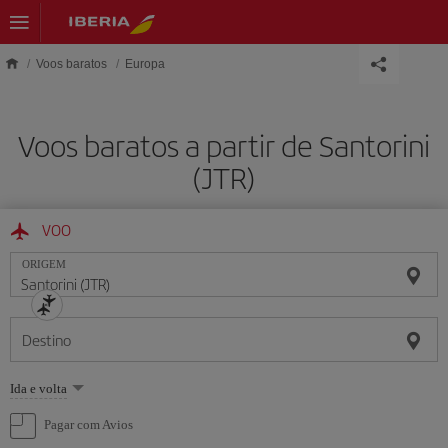
Skip to main content
Voos baratos
Europa
Voos baratos a partir de Santorini
(JTR)
VOO
ORIGEM
Destino
Selecione
Ida e volta
uma
opção
Pagar com Avios