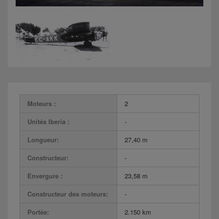
Moteurs :
2
Unités Iberia :
-
Longueur:
27,40 m
Constructeur:
-
Envergure :
23,58 m
Constructeur des moteurs:
-
Portée:
2.150 km