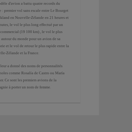
dèle d'avion a battu quatre records du
 : premier vol sans escale entre Le Bourget
ckland en Nouvelle-Zélande en 21 heures et
utes, le vol le plus long effectué par un
commercial (19 100 km) , le vol le plus
e autour du monde pour un avion de sa
rie et le vol de retour le plus rapide entre la
lle-Zélande et la France.
 leur a donné des noms de personnalités
noles comme Rosalía de Castro ou María
r. Ce sont les premiers avions de la
gnie à porter un nom de femme.