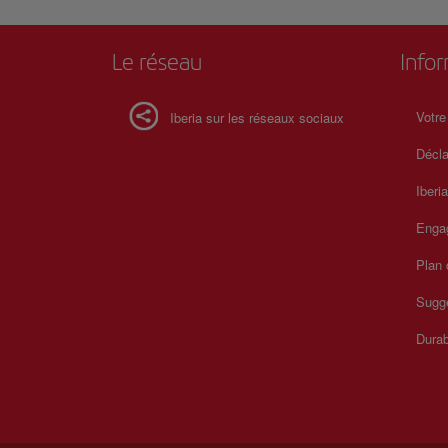
Le réseau
Info
Votre
Iberia sur les réseaux sociaux
Décla
Iberi
Enga
Plan 
Sugge
Durab