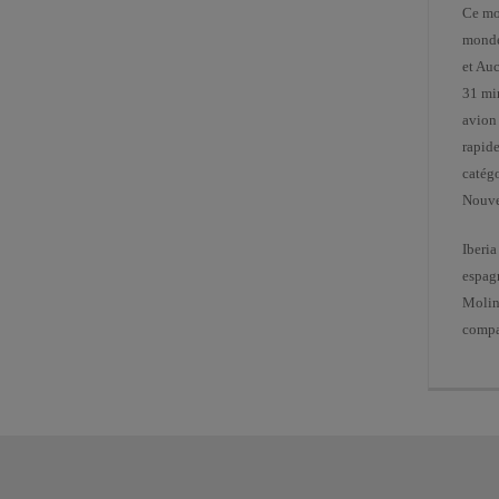
Ce mo
monde
et Au
31 min
avion 
rapid
catégo
Nouve
Iberia
espag
Moline
compa