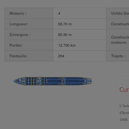
Moteurs :
4
Unités Ibe
Longueur:
63,70 m
Construct
Envergure :
60,30 m
Construct
moteurs:
Portée:
12.700 km
Fauteuils:
254
Trajets :
Cur
L'Airb
d'Iber
1998.