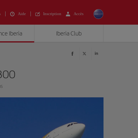
s
Aide
Inscription
Accès
nce Iberia
Iberia Club
300
ns