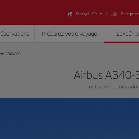
Sénégal - FR
Enterprise
réservations
Préparez votre voyage
L’expérie
bus A340-300
Airbus A340-
Tout savoir sur nos avio