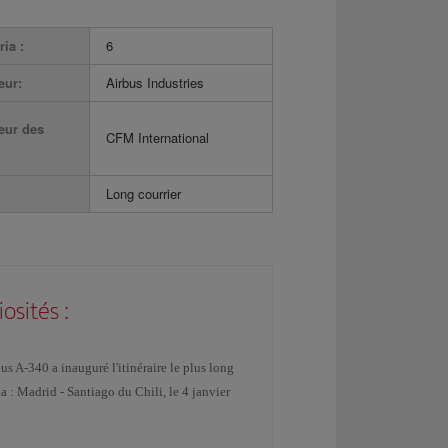
ria :
6
eur:
Airbus Industries
eur des
CFM International
Long courrier
iosités :
us A-340 a inauguré l'itinéraire le plus long
ia : Madrid - Santiago du Chili, le 4 janvier