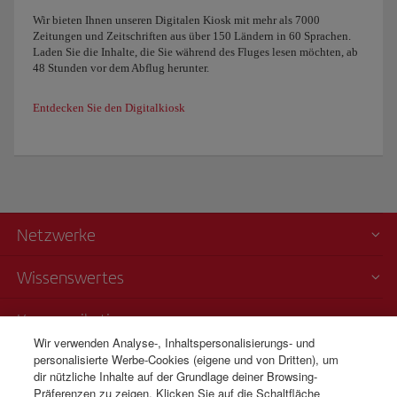
Wir bieten Ihnen unseren Digitalen Kiosk mit mehr als 7000
Zeitungen und Zeitschriften aus über 150 Ländern in 60 Sprachen.
Laden Sie die Inhalte, die Sie während des Fluges lesen möchten, ab
48 Stunden vor dem Abflug herunter.
Entdecken Sie den Digitalkiosk
Netzwerke
Wissenswertes
Kommunikation
Wir verwenden Analyse-, Inhaltspersonalisierungs- und
personalisierte Werbe-Cookies (eigene und von Dritten), um
Transparenz
dir nützliche Inhalte auf der Grundlage deiner Browsing-
Präferenzen zu zeigen. Klicken Sie auf die Schaltfläche