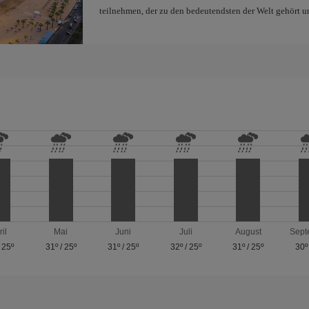
teilnehmen, der zu den bedeutendsten der Welt gehört un
ril
Mai
Juni
Juli
August
Sept
/
25º
31º
/
25º
31º
/
25º
32º
/
25º
31º
/
25º
30º