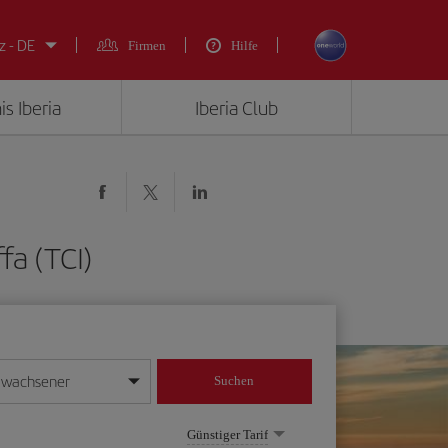
z - DE
Firmen
Hilfe
is Iberia
Iberia Club
fa (TCI)
rwachsener
Suchen
in
mat Tag/Monat/Jahr ein
Günstiger Tarif