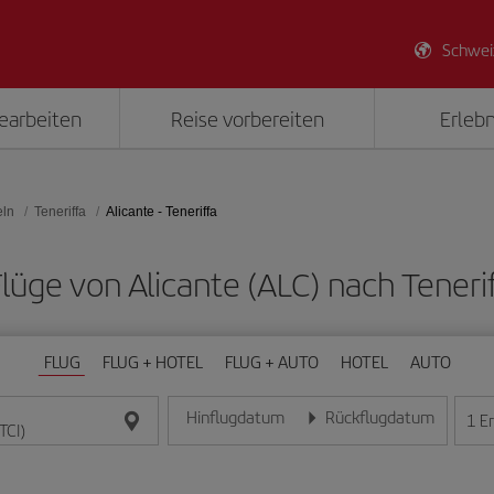
Schwei
earbeiten
Reise vorbereiten
Erlebn
eln
Teneriffa
Alicante - Teneriffa
 Flüge von Alicante (ALC) nach Tenerif
FLUG
FLUG + HOTEL
FLUG + AUTO
HOTEL
AUTO
Hinflugdatum
Rückflugdatum
1
E
Geben Sie das Datum im Format Tag/Monat/Jahr e
Geben Sie das Datum im For