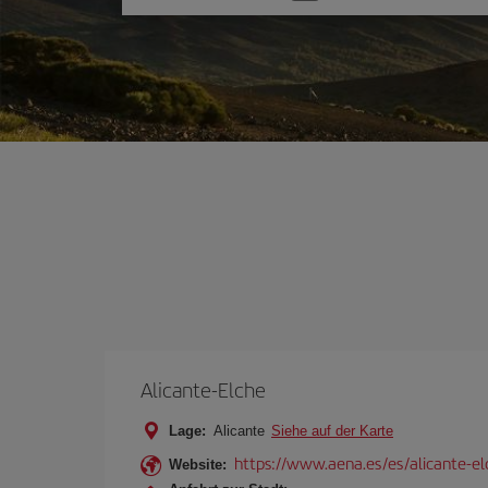
Sie
eine
Option
Alicante-Elche
Lage:
Alicante
Siehe auf der Karte
https://www.aena.es/es/alicante-el
Website: