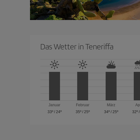
Das Wetter in Teneriffa
Januar
Februar
März
Ap
33º
/
24º
35º
/
25º
34º
/
25º
32º