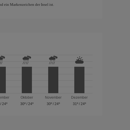
d ein Markenzeichen der Insel ist.
ember
Oktober
November
Dezember
/
24º
30º
/
24º
30º
/
24º
31º
/
24º