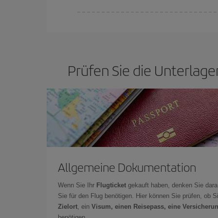
Sie können an jedem Tag der Woche günstige Flü
um so günstiger,
je früher
Sie Ihre Flüge buchen.
günstigsten Preisen wählen.
Prüfen Sie die Unterlagen
Allgemeine Dokumentation
Wenn Sie Ihr
Flugticket
gekauft haben, denken Sie dara
Sie für den Flug benötigen. Hier können Sie prüfen, ob 
Zielort
, ein
Visum, einen Reisepass, eine Versicheru
benötigen.