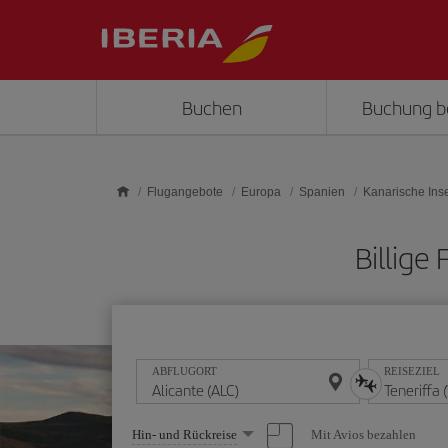
Skip to main content
Buchen
Buchung b
Flugangebote
Europa
Spanien
Kanarische Ins
Billige
ABFLUGORT
REISEZIEL
Wählen
Mit Avios bezahlen
Hin- und Rückreise