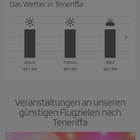
Das Wetter in Teneriffa
Januar
Februar
März
33º
/
24º
35º
/
25º
34º
/
25º
Veranstaltungen an unseren
günstigen Flugzielen nach
Teneriffa