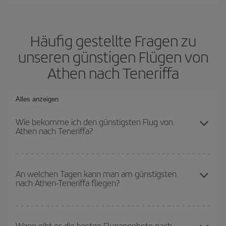
Häufig gestellte Fragen zu
unseren günstigen Flügen von
Athen nach Teneriffa
Alles anzeigen
Wie bekomme ich den günstigsten Flug von
Athen nach Teneriffa?
Sie können bei Ihrem Flugticket von Athen nach Teneriffa-dest
sparen und den günstigsten Flug bekommen, wenn Sie die
An welchen Tagen kann man am günstigsten
nach Athen-Teneriffa fliegen?
Hauptsaison meiden, frühzeitig buchen und bei den
Rückreisedaten und -zeiten flexibel sein können.
Um herauszufinden, an welchen Tagen Sie am günstigsten fliegen
können, starten Sie einfach eine Suche auf unserer
Wann gibt es die besten Flugangebote nach