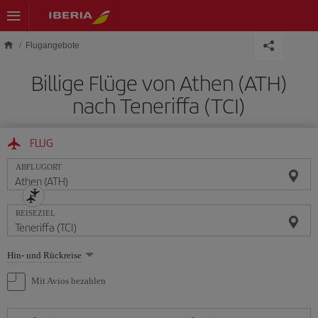
Skip to main content
Flugangebote
Billige Flüge von Athen (ATH)
nach Teneriffa (TCI)
FLUG
ABFLUGORT
REISEZIEL
Wählen
Hin- und Rückreise
Sie
eine
Mit Avios bezahlen
Option