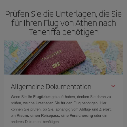
flexibel sein.
Normalerweise sind die Tickets um so günstiger,
je
Prüfen Sie die Unterlagen, die Sie
früher
Sie Ihre Flüge buchen. Wenn Sie außerdem bei der Suche
nach Flügen die Reisedaten und -zeiten ein wenig offen lassen,
für Ihren Flug von Athen nach
können Sie unter
den günstigsten Preisen wählen.
Teneriffa benötigen
Allgemeine Dokumentation
Wenn Sie Ihr
Flugticket
gekauft haben, denken Sie daran zu
prüfen, welche Unterlagen Sie für den Flug benötigen. Hier
können Sie prüfen, ob Sie, abhängig vom Abflug- und
Zielort
,
ein
Visum, einen Reisepass, eine Versicherung
oder ein
anderes Dokument benötigen.