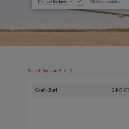
Wählen
Mit Avios bezahlen
Hin- und Rückreise
Sie
eine
Option
Siehe Flüge von Bari
2483 C
Genf
-
Bari