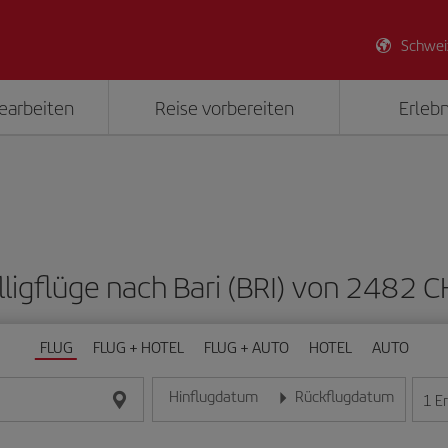
Schwei
earbeiten
Reise vorbereiten
Erlebn
lligflüge nach Bari (BRI) von 2482 
FLUG
FLUG + HOTEL
FLUG + AUTO
HOTEL
AUTO
Hinflugdatum
Rückflugdatum
1
E
Geben Sie das Datum im Format Tag/Monat/Jahr e
Geben Sie das Datum im For