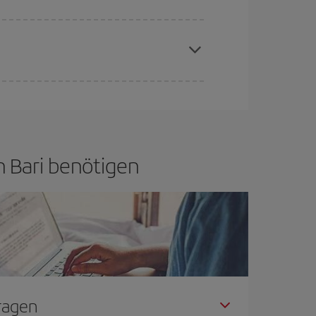
aren Plätze auf dem Flug und danach, ob die
buchen, um
günstige Flüge
zu bekomme.
if bietet Ihnen den günstigsten Flug.
ch Bari benötigen
Fragen