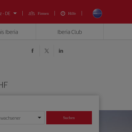
z - DE
Firmen
Hilfe
is Iberia
Iberia Club
CHF
rwachsener
Suchen
in
mat Tag/Monat/Jahr ein