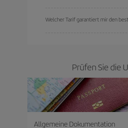
Je früher Sie Ihre Flüge
buchen, desto günstiger 
günstigsten (Economy-)Tarife verfügbar oder ausv
Welcher Tarif garantiert mir den bes
Bei Iberia haben wir verschiedene Tarife, um Ihne
Prüfen Sie die U
Allgemeine Dokumentation