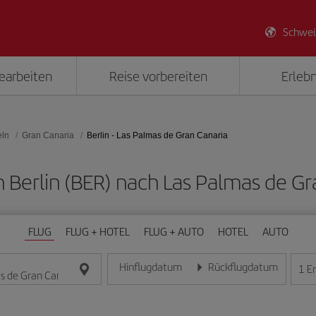
Schwei
earbeiten
Reise vorbereiten
Erlebn
eln
Gran Canaria
Berlin - Las Palmas de Gran Canaria
on Berlin (BER) nach Las Palmas de Gr
FLUG
FLUG + HOTEL
FLUG + AUTO
HOTEL
AUTO
Hinflugdatum
Rückflugdatum
1
E
Geben Sie das Datum im Format Tag/Monat/Jahr e
Geben Sie das Datum im For