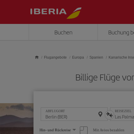
Skip to main content
Buchen
Buchung b
Flugangebote
Europa
Spanien
Kanarische Ins
Billige Flüge v
ABFLUGORT
REISEZIEL
Wählen
Mit Avios bezahlen
Hin- und Rückreise