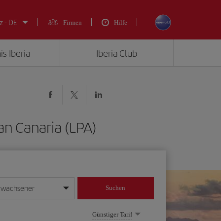
z - DE
Firmen
Hilfe
is Iberia
Iberia Club
an Canaria (LPA)
rwachsener
Suchen
in
mat Tag/Monat/Jahr ein
Günstiger Tarif