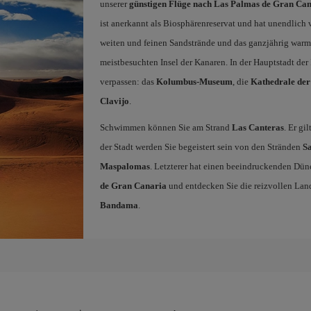
unserer
günstigen Flüge nach Las Palmas de Gran Ca
ist anerkannt als Biosphärenreservat und hat unendlich v
weiten und feinen Sandstrände und das ganzjährig wa
meistbesuchten Insel der Kanaren. In der Hauptstadt der 
verpassen: das
Kolumbus-Museum
, die
Kathedrale der
Clavijo
.
Schwimmen können Sie am Strand
Las Canteras
. Er gi
der Stadt werden Sie begeistert sein von den Stränden
Sa
Maspalomas
. Letzterer hat einen beeindruckenden Dün
de Gran Canaria
und entdecken Sie die reizvollen Lan
Bandama
.