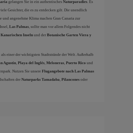
naria
gelangen Sie in ein authentisches
Naturparadies
. Es
iele Gesichter, die es zu entdecken gilt. Die unendlich
rme und angenehme Klima machen Gran Canaria zur
Insel,
Las Palmas
, sollte man vor allem Folgendes nicht
 Kanarischen Inseln
und der
Botanische Garten Viera y
lt als einer der wichtigsten Stadtstrände der Welt. Außerhalb
n Agustín
,
Playa del Inglés
,
Meloneras
,
Puerto Rico
und
enpark. Nutzen Sie unsere
Flugangebote nach Las Palmas
dschaften der
Naturparks Tamadaba
,
Pilancones
oder