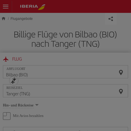
Skip to main content
Flugangebote
Billige Flüge von Bilbao (BIO)
nach Tanger (TNG)
FLUG
ABFLUGORT
REISEZIEL
Wählen
Hin- und Rückreise
Sie
eine
Mit Avios bezahlen
Option