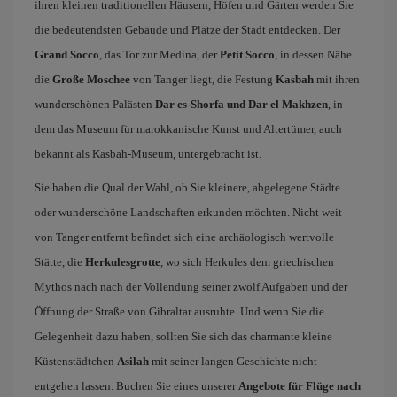
ihren kleinen traditionellen Häusern, Höfen und Gärten werden Sie
die bedeutendsten Gebäude und Plätze der Stadt entdecken. Der
Grand Socco
, das Tor zur Medina, der
Petit Socco
, in dessen Nähe
die
Große Moschee
von Tanger liegt, die Festung
Kasbah
mit ihren
wunderschönen Palästen
Dar es-Shorfa und Dar el Makhzen
, in
dem das Museum für marokkanische Kunst und Altertümer, auch
bekannt als Kasbah-Museum, untergebracht ist.
Sie haben die Qual der Wahl, ob Sie kleinere, abgelegene Städte
oder wunderschöne Landschaften erkunden möchten. Nicht weit
von Tanger entfernt befindet sich eine archäologisch wertvolle
Stätte, die
Herkulesgrotte
, wo sich Herkules dem griechischen
Mythos nach nach der Vollendung seiner zwölf Aufgaben und der
Öffnung der Straße von Gibraltar ausruhte. Und wenn Sie die
Gelegenheit dazu haben, sollten Sie sich das charmante kleine
Küstenstädtchen
Asilah
mit seiner langen Geschichte nicht
entgehen lassen. Buchen Sie eines unserer
Angebote für Flüge nach