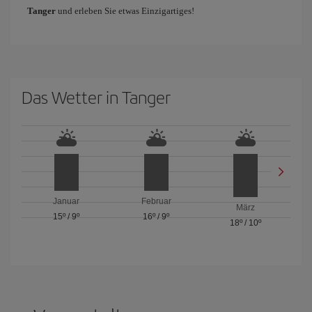
Tanger
und erleben Sie etwas Einzigartiges!
Das Wetter in Tanger
Januar
Februar
März
15º
/
9º
16º
/
9º
18º
/
10º