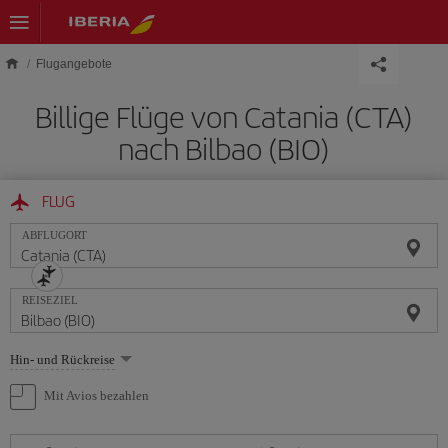
Skip to main content
Flugangebote
Billige Flüge von Catania (CTA)
nach Bilbao (BIO)
FLUG
ABFLUGORT
REISEZIEL
Wählen
Hin- und Rückreise
Sie
eine
Mit Avios bezahlen
Option