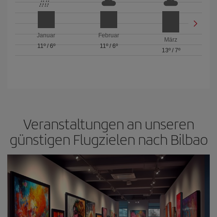
Januar
Februar
März
11º
/
6º
11º
/
6º
13º
/
7º
Veranstaltungen an unseren
günstigen Flugzielen nach Bilbao