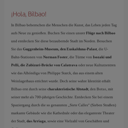
¡Hola, Bilbao!
In Bilbao beherrschen die Menschen die Kunst, das Leben jeden Tag
aufs Neue zu genießen. Buchen Sie einen unsrer
Flüge nach Bilbao
und entdecken Sie diese bezaubernde Stadt im Norden. Besuchen
Sie das
Guggenheim-Museum, den Euskalduna-Palast
, die U-
Bahn-Stationen von
Norman Foster
, die Türme von
Isozaki und
Pelli, die Zubizuri-Brücke von Calatrava
oder neue Kulturzentren
wie das Alhóndiga von Philippe Starck, das aus einem alten
Weinlagerhaus errichtet wurde. Doch seine wahre Identität erhält
Bilbao erst durch seine
charakteristische Altstadt
, den Botxo, mit
seiner mehr als 700-jährigen Geschichte. Entdecken Sie bei einem
Spaziergang durch die so genannten „Siete Calles“ (Sieben Straßen)
markante Gebäude wie die Kathedrale oder das eleganteste Theater
der Stadt,
das Arriaga
, sowie eine Vielzahl von Geschäften und