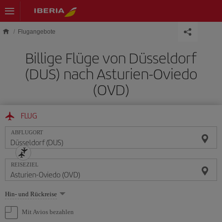
Skip to main content
Flugangebote
Billige Flüge von Düsseldorf
(DUS) nach Asturien-Oviedo
(OVD)
FLUG
ABFLUGORT
REISEZIEL
Wählen
Hin- und Rückreise
Sie
eine
Mit Avios bezahlen
Option