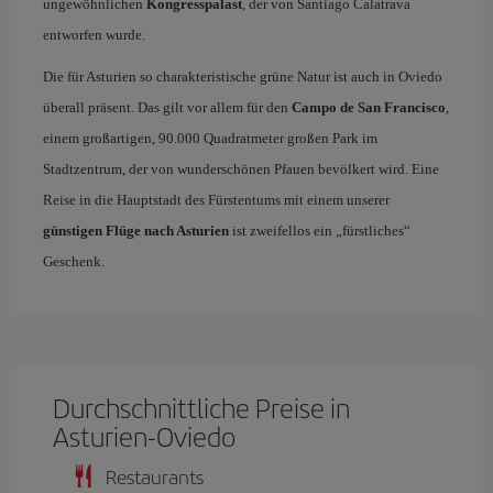
ungewöhnlichen
Kongresspalast
, der von Santiago Calatrava
entworfen wurde.
Die für Asturien so charakteristische grüne Natur ist auch in Oviedo
überall präsent. Das gilt vor allem für den
Campo de San Francisco
,
einem großartigen, 90.000 Quadratmeter großen Park im
Stadtzentrum, der von wunderschönen Pfauen bevölkert wird. Eine
Reise in die Hauptstadt des Fürstentums mit einem unserer
günstigen Flüge nach Asturien
ist zweifellos ein „fürstliches“
Geschenk.
Durchschnittliche Preise in
Asturien-Oviedo
Restaurants