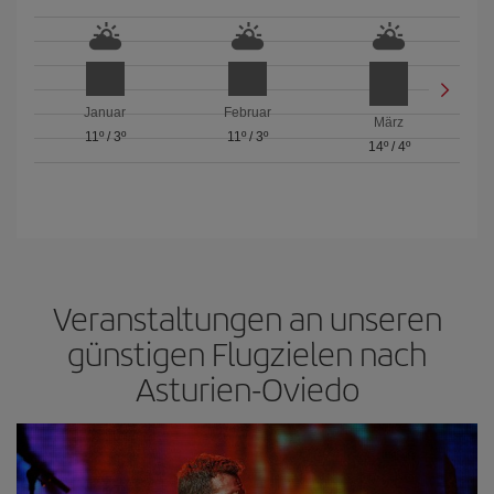
Januar
Februar
März
11º
/
3º
11º
/
3º
14º
/
4º
Veranstaltungen an unseren
günstigen Flugzielen nach
Asturien-Oviedo