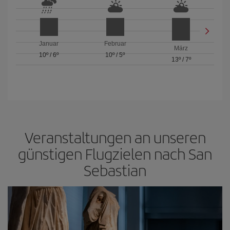
Januar
Februar
März
10º
/
6º
10º
/
5º
13º
/
7º
Veranstaltungen an unseren
günstigen Flugzielen nach San
Sebastian