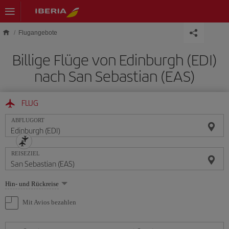
Skip to main content
Flugangebote
Billige Flüge von Edinburgh (EDI)
nach San Sebastian (EAS)
FLUG
ABFLUGORT
REISEZIEL
Wählen
Hin- und Rückreise
Sie
eine
Mit Avios bezahlen
Option