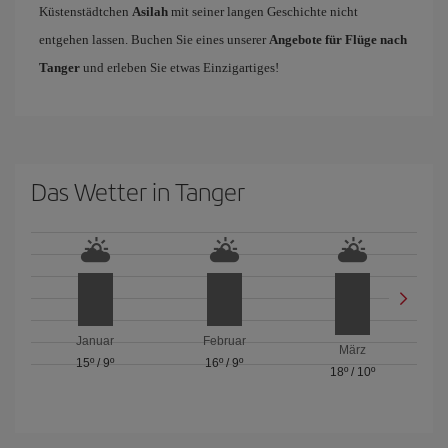
Küstenstädtchen
Asilah
mit seiner langen Geschichte nicht
entgehen lassen. Buchen Sie eines unserer
Angebote für Flüge nach
Tanger
und erleben Sie etwas Einzigartiges!
Das Wetter in Tanger
Januar
Februar
März
15º
/
9º
16º
/
9º
18º
/
10º