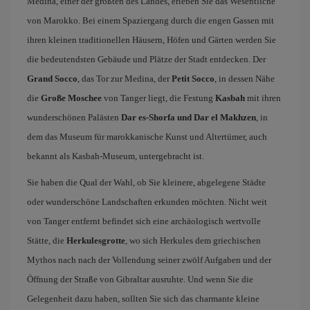
Medina, einer der größten des Landes, erleben Sie das Wesentliche
von Marokko. Bei einem Spaziergang durch die engen Gassen mit
ihren kleinen traditionellen Häusern, Höfen und Gärten werden Sie
die bedeutendsten Gebäude und Plätze der Stadt entdecken. Der
Grand Socco
, das Tor zur Medina, der
Petit Socco
, in dessen Nähe
die
Große Moschee
von Tanger liegt, die Festung
Kasbah
mit ihren
wunderschönen Palästen
Dar es-Shorfa und Dar el Makhzen
, in
dem das Museum für marokkanische Kunst und Altertümer, auch
bekannt als Kasbah-Museum, untergebracht ist.
Sie haben die Qual der Wahl, ob Sie kleinere, abgelegene Städte
oder wunderschöne Landschaften erkunden möchten. Nicht weit
von Tanger entfernt befindet sich eine archäologisch wertvolle
Stätte, die
Herkulesgrotte
, wo sich Herkules dem griechischen
Mythos nach nach der Vollendung seiner zwölf Aufgaben und der
Öffnung der Straße von Gibraltar ausruhte. Und wenn Sie die
Gelegenheit dazu haben, sollten Sie sich das charmante kleine