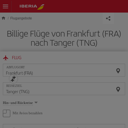
Skip to main content
Flugangebote
Billige Flüge von Frankfurt (FRA)
nach Tanger (TNG)
FLUG
ABFLUGORT
REISEZIEL
Wählen
Hin- und Rückreise
Sie
eine
Mit Avios bezahlen
Option